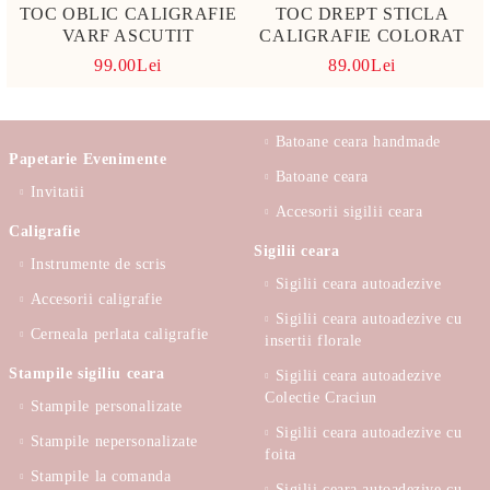
TOC OBLIC CALIGRAFIE
TOC DREPT STICLA
VARF ASCUTIT
CALIGRAFIE COLORAT
99.00Lei
89.00Lei
Batoane ceara handmade
Papetarie Evenimente
Batoane ceara
Invitatii
Accesorii sigilii ceara
Caligrafie
Sigilii ceara
Instrumente de scris
Sigilii ceara autoadezive
Accesorii caligrafie
Sigilii ceara autoadezive cu
Cerneala perlata caligrafie
insertii florale
Stampile sigiliu ceara
Sigilii ceara autoadezive
Colectie Craciun
Stampile personalizate
Sigilii ceara autoadezive cu
Stampile nepersonalizate
foita
Stampile la comanda
Sigilii ceara autoadezive cu