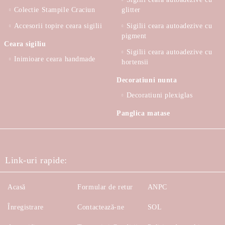
Colectie Stampile Craciun
glitter
Accesorii topire ceara sigilii
Sigilii ceara autoadezive cu
pigment
Ceara sigiliu
Sigilii ceara autoadezive cu
Inimioare ceara handmade
hortensii
Decoratiuni nunta
Decoratiuni plexiglas
Panglica matase
Link-uri rapide:
Acasă
Formular de retur
ANPC
Înregistrare
Contactează-ne
SOL