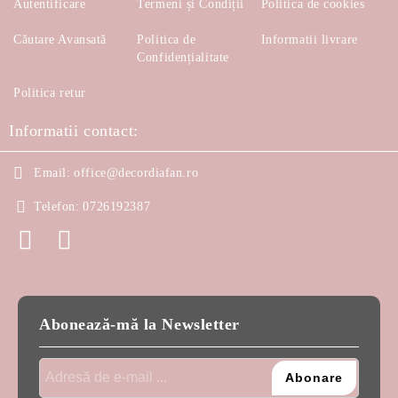
Autentificare
Termeni și Condiții
Politica de cookies
Căutare Avansată
Politica de
Informatii livrare
Confidențialitate
Politica retur
Informatii contact:
Email:
office@decordiafan.ro
Telefon:
0726192387
Abonează-mă la Newsletter