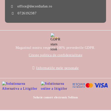
office@decordiafan.ro
0726192387
GDPR
Magazinul nostru respecta 100% prevederile GDPR.
Citeste politica de confidentialitate
Informatiile mele personale
Solutie comert electronic Seliton