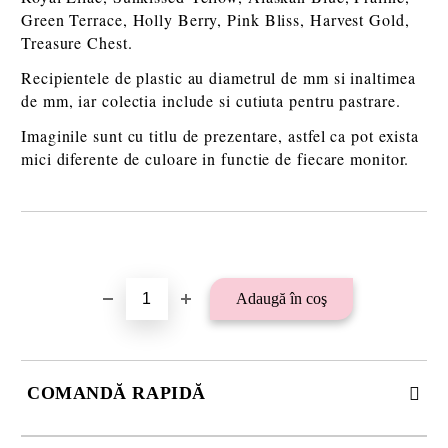
Green Terrace, Holly Berry, Pink Bliss, Harvest Gold,
Treasure Chest.
Recipientele de plastic au diametrul de mm si inaltimea
de mm, iar colectia include si cutiuta pentru pastrare.
Imaginile sunt cu titlu de prezentare, astfel ca pot exista
mici diferente de culoare in functie de fiecare monitor.
Îmi doresc
COMANDĂ RAPIDĂ
SE VOR ADAUGA 21 LEI TAXA TRANSPORT PLUS RAMBURS