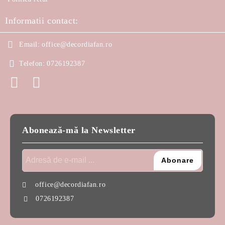
Informatii contact:
Email:
office@decordiafan.ro
Telefon:
0726192387
Abonează-mă la Newsletter
office@decordiafan.ro
0726192387