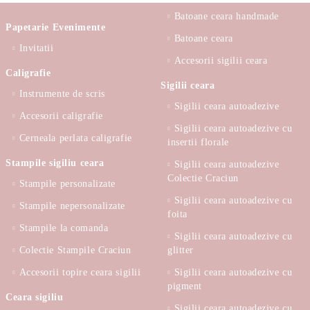
Batoane ceara handmade
Papetarie Evenimente
Batoane ceara
Invitatii
Accesorii sigilii ceara
Caligrafie
Sigilii ceara
Instrumente de scris
Sigilii ceara autoadezive
Accesorii caligrafie
Sigilii ceara autoadezive cu
Cerneala perlata caligrafie
insertii florale
Stampile sigiliu ceara
Sigilii ceara autoadezive
Colectie Craciun
Stampile personalizate
Sigilii ceara autoadezive cu
Stampile nepersonalizate
foita
Stampile la comanda
Sigilii ceara autoadezive cu
Colectie Stampile Craciun
glitter
Accesorii topire ceara sigilii
Sigilii ceara autoadezive cu
pigment
Ceara sigiliu
Sigilii ceara autoadezive cu