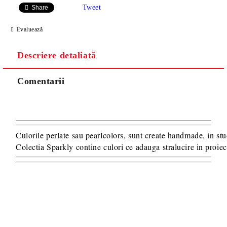
SAU 15 LEI TAXA TRANSPORT PENTRU PLATA CU
Tweet
Share
TRANSFER BANCAR.
Evaluează
Descriere detaliată
Comentarii
Va multumim! Veti fi contactat pentru stabilirea eventualelor detalii
suplimentare necesare procesarii comenzii dumneavoastra.
Culorile perlate sau pearlcolors, sunt create handmade, in stu
Colectia Sparkly contine culori ce adauga stralucire in proiect