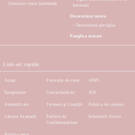
Inimioare ceara handmade
hortensii
Decoratiuni nunta
Decoratiuni plexiglas
Panglica matase
Link-uri rapide:
Acasă
Formular de retur
ANPC
Înregistrare
Contactează-ne
SOL
Autentificare
Termeni și Condiții
Politica de cookies
Căutare Avansată
Politica de
Informatii livrare
Confidențialitate
Politica retur