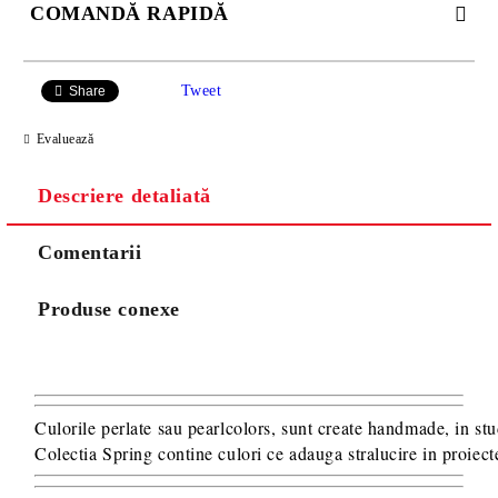
COMANDĂ RAPIDĂ
SE VOR ADAUGA 21 LEI TAXA TRANSPORT PLUS RAMBURS
SAU 15 LEI TAXA TRANSPORT PENTRU PLATA CU
Tweet
Share
TRANSFER BANCAR.
Evaluează
Descriere detaliată
Comentarii
Produse conexe
Va multumim! Veti fi contactat pentru stabilirea eventualelor detalii
suplimentare necesare procesarii comenzii dumneavoastra.
Culorile perlate sau pearlcolors, sunt create handmade, in stu
Colectia 