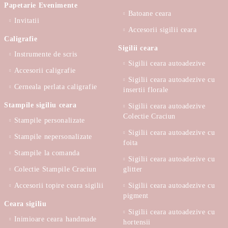
Papetarie Evenimente
Batoane ceara
Invitatii
Accesorii sigilii ceara
Caligrafie
Sigilii ceara
Instrumente de scris
Sigilii ceara autoadezive
Accesorii caligrafie
Sigilii ceara autoadezive cu
Cerneala perlata caligrafie
insertii florale
Stampile sigiliu ceara
Sigilii ceara autoadezive
Colectie Craciun
Stampile personalizate
Sigilii ceara autoadezive cu
Stampile nepersonalizate
foita
Stampile la comanda
Sigilii ceara autoadezive cu
Colectie Stampile Craciun
glitter
Accesorii topire ceara sigilii
Sigilii ceara autoadezive cu
pigment
Ceara sigiliu
Sigilii ceara autoadezive cu
Inimioare ceara handmade
hortensii