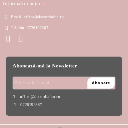
Informatii contact:
Email:
office@decordiafan.ro
Telefon:
0726192387
Abonează-mă la Newsletter
office@decordiafan.ro
0726192387