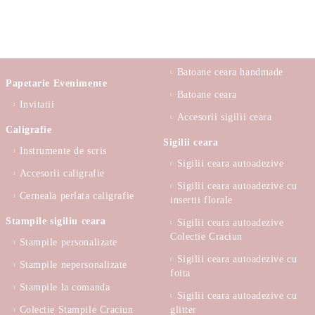
Batoane ceara handmade
Papetarie Evenimente
Batoane ceara
Invitatii
Accesorii sigilii ceara
Caligrafie
Sigilii ceara
Instrumente de scris
Sigilii ceara autoadezive
Accesorii caligrafie
Sigilii ceara autoadezive cu
Cerneala perlata caligrafie
insertii florale
Stampile sigiliu ceara
Sigilii ceara autoadezive
Colectie Craciun
Stampile personalizate
Sigilii ceara autoadezive cu
Stampile nepersonalizate
foita
Stampile la comanda
Sigilii ceara autoadezive cu
Colectie Stampile Craciun
glitter