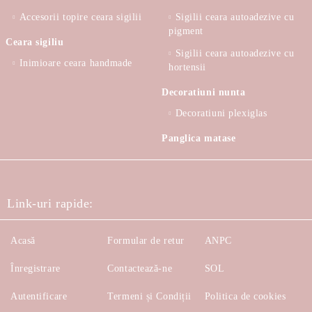
Accesorii topire ceara sigilii
Sigilii ceara autoadezive cu
pigment
Ceara sigiliu
Sigilii ceara autoadezive cu
Inimioare ceara handmade
hortensii
Decoratiuni nunta
Decoratiuni plexiglas
Panglica matase
Link-uri rapide:
Acasă
Formular de retur
ANPC
Înregistrare
Contactează-ne
SOL
Autentificare
Termeni și Condiții
Politica de cookies