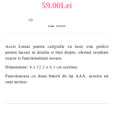
59.00Lei
(3)
Cod:
1022029
Acest Linear pentru caligrafie cu laser este perfect
pentru lucrari in detaliu si linii drepte, oferind rezultate
exacte si functionalitate usoara.
Dimensiune: 4
x 12.2 x 6.1 cm inaltime
Functioneaza cu doua baterii de tip AAA, acestea nu
sunt incluse.
Îmi doresc