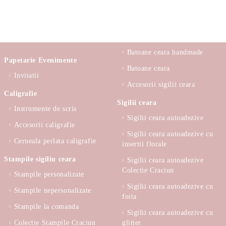
Batoane ceara handmade
Papetarie Evenimente
Batoane ceara
Invitatii
Accesorii sigilii ceara
Caligrafie
Sigilii ceara
Instrumente de scris
Sigilii ceara autoadezive
Accesorii caligrafie
Sigilii ceara autoadezive cu
Cerneala perlata caligrafie
insertii florale
Stampile sigiliu ceara
Sigilii ceara autoadezive
Colectie Craciun
Stampile personalizate
Sigilii ceara autoadezive cu
Stampile nepersonalizate
foita
Stampile la comanda
Sigilii ceara autoadezive cu
Colectie Stampile Craciun
glitter