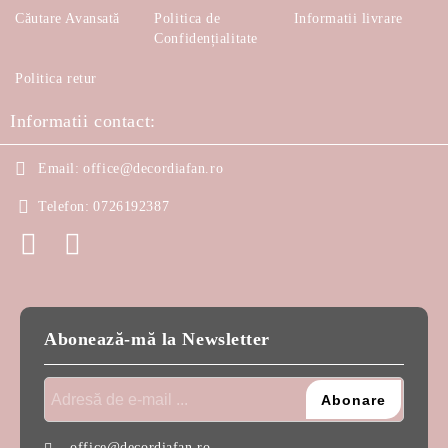
Căutare Avansată
Politica de
Informatii livrare
Confidențialitate
Politica retur
Informatii contact:
Email:
office@decordiafan.ro
Telefon:
0726192387
Abonează-mă la Newsletter
office@decordiafan.ro