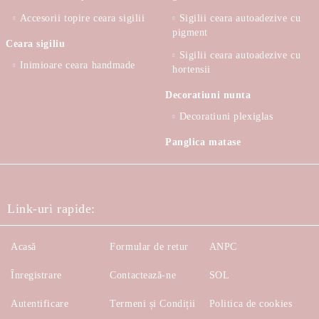
Accesorii topire ceara sigilii
Sigilii ceara autoadezive cu
pigment
Ceara sigiliu
Sigilii ceara autoadezive cu
Inimioare ceara handmade
hortensii
Decoratiuni nunta
Decoratiuni plexiglas
Panglica matase
Link-uri rapide:
Acasă
Formular de retur
ANPC
Înregistrare
Contactează-ne
SOL
Autentificare
Termeni și Condiții
Politica de cookies