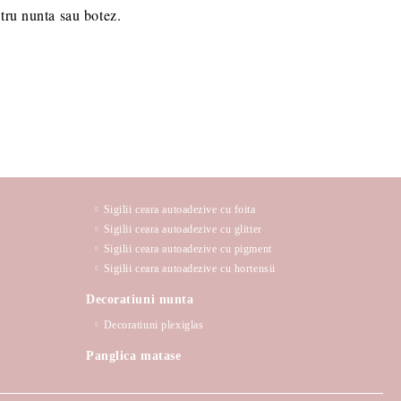
tru nunta sau botez.
Sigilii ceara autoadezive cu foita
Sigilii ceara autoadezive cu glitter
Sigilii ceara autoadezive cu pigment
Sigilii ceara autoadezive cu hortensii
Decoratiuni nunta
Decoratiuni plexiglas
Panglica matase