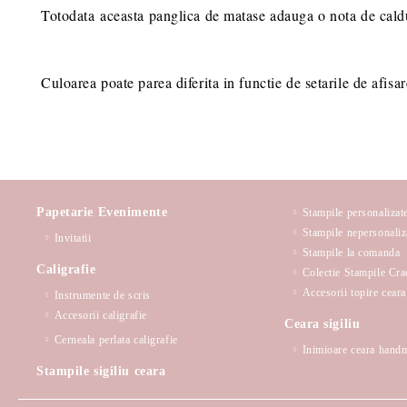
Totodata aceasta panglica de matase adauga o nota de caldur
Culoarea poate parea diferita in functie de setarile de afisar
Papetarie Evenimente
Stampile personalizat
Stampile nepersonaliz
Invitatii
Stampile la comanda
Caligrafie
Colectie Stampile Cra
Accesorii topire ceara 
Instrumente de scris
Accesorii caligrafie
Ceara sigiliu
Cerneala perlata caligrafie
Inimioare ceara hand
Stampile sigiliu ceara