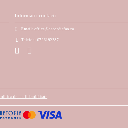
Informatii contact:
Email:
office@decordiafan.ro
Telefon:
0726192387
politica de confidentialitate