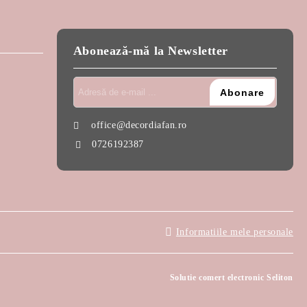
Abonează-mă la Newsletter
office@decordiafan.ro
0726192387
Informatiile mele personale
Solutie comert electronic Seliton