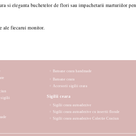
a si eleganta buchetelor de flori sau impachetarii marturiilor pen
e ale fiecarui monitor.
e
Batoane ceara handmade
ate
Batoane ceara
Accesorii sigilii ceara
ciun
Sigilii ceara
sigilii
Sigilii ceara autoadezive
Sigilii ceara autoadezive cu insertii florale
made
Sigilii ceara autoadezive Colectie Craciun