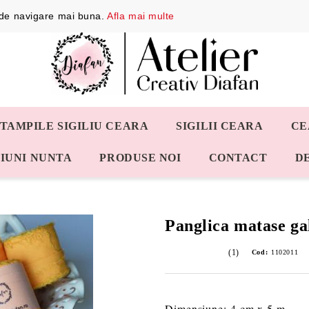
a de navigare mai buna.
Afla mai multe
STAMPILE SIGILIU CEARA
SIGILII CEARA
CE
IUNI NUNTA
PRODUSE NOI
CONTACT
D
Panglica matase ga
(1)
Cod:
1102011
Dimensiune: 4 cm x 5 m