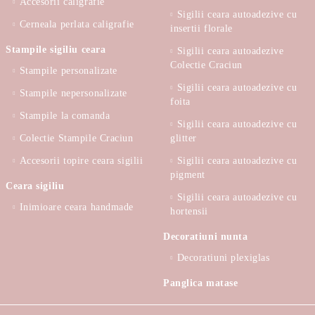
Accesorii caligrafie
Sigilii ceara autoadezive cu
Cerneala perlata caligrafie
insertii florale
Stampile sigiliu ceara
Sigilii ceara autoadezive
Colectie Craciun
Stampile personalizate
Sigilii ceara autoadezive cu
Stampile nepersonalizate
foita
Stampile la comanda
Sigilii ceara autoadezive cu
Colectie Stampile Craciun
glitter
Accesorii topire ceara sigilii
Sigilii ceara autoadezive cu
pigment
Ceara sigiliu
Sigilii ceara autoadezive cu
Inimioare ceara handmade
hortensii
Decoratiuni nunta
Decoratiuni plexiglas
Panglica matase