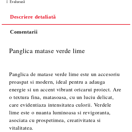
Evaluează
Descriere detaliată
Comentarii
Panglica matase verde lime
Va multumim! Veti fi contactat pentru stabilirea eventualelor detalii
suplimentare necesare procesarii comenzii dumneavoastra.
Panglica de matase verde lime este un accesoriu
proaspat si modern, ideal pentru a adauga
energie si un accent vibrant oricarui proiect. Are
o textura fina, matasoasa, cu un luciu delicat,
care evidentiaza intensitatea culorii. Verdele
lime este o nuanta luminoasa si revigoranta,
asociata cu prospetimea, creativitatea si
vitalitatea.