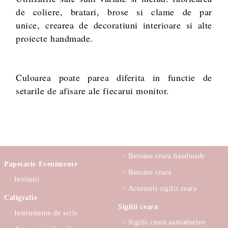
de coliere, bratari, brose si clame de par
unice, crearea de decoratiuni interioare si alte
proiecte handmade.
Culoarea poate parea diferita in functie de
setarile de afisare ale fiecarui monitor.
Batoane ceara handmade
Papetarie Evenimente
Batoane ceara
Invitatii
Accesorii sigilii ceara
Caligrafie
Sigilii ceara
Instrumente de scris
Sigilii ceara autoadezive