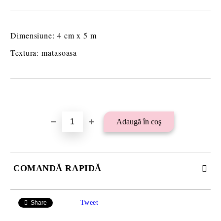
Dimensiune: 4 cm x 5 m
Textura: matasoasa
Îmi doresc
COMANDĂ RAPIDĂ
SE VOR ADAUGA 21 LEI TAXA TRANSPORT PLUS RAMBURS
SAU 15 LEI TAXA TRANSPORT PENTRU PLATA CU
Tweet
Share
TRANSFER BANCAR.