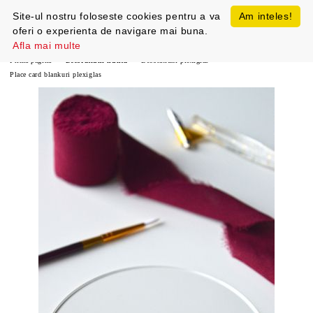
Site-ul nostru foloseste cookies pentru a va
Am inteles!
oferi o experienta de navigare mai buna.
Afla mai multe
Prima pagină
Decoratiuni nunta
Decoratiuni plexiglas
Place card blankuri plexiglas