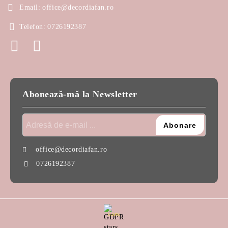
Email:
office@decordiafan.ro
Telefon:
0726192387
Abonează-mă la Newsletter
office@decordiafan.ro
0726192387
GDPR