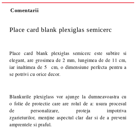
Comentarii
Place card blank plexiglas semicerc
Va multumim! Veti fi contactat pentru stabilirea eventualelor detalii
suplimentare necesare procesarii comenzii dumneavoastra.
Place card blank plexiglas semicerc este subtire si
elegant, are grosimea de 2 mm, lungimea de de 11 cm,
iar inaltimea de 5 cm, o dimensiune perfecta pentru a
se potrivi cu orice decor.
Blankurile plexiglass vor ajunge la dumneavoastra cu
o folie de protectie care are rolul de a: usura procesul
de personalizare, proteja impotriva
zgarieturilor, menține aspectul clar dar si de a preveni
amprentele si praful.