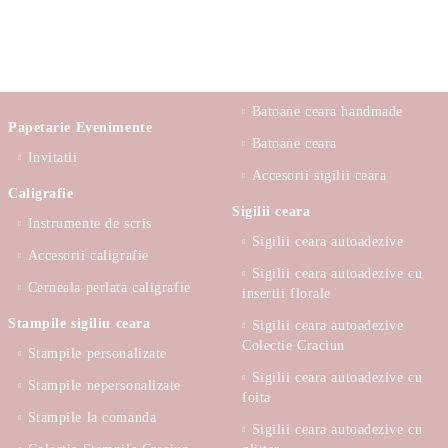
Batoane ceara handmade
Papetarie Evenimente
Batoane ceara
Invitatii
Accesorii sigilii ceara
Caligrafie
Sigilii ceara
Instrumente de scris
Sigilii ceara autoadezive
Accesorii caligrafie
Sigilii ceara autoadezive cu
Cerneala perlata caligrafie
insertii florale
Stampile sigiliu ceara
Sigilii ceara autoadezive
Colectie Craciun
Stampile personalizate
Sigilii ceara autoadezive cu
Stampile nepersonalizate
foita
Stampile la comanda
Sigilii ceara autoadezive cu