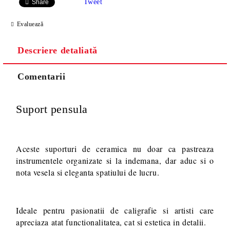
SAU 15 LEI TAXA TRANSPORT PENTRU PLATA CU
Tweet
Share
TRANSFER BANCAR.
Evaluează
Descriere detaliată
Comentarii
Suport pensula
Va multumim! Veti fi contactat pentru stabilirea eventualelor detalii
suplimentare necesare procesarii comenzii dumneavoastra.
Aceste suporturi de ceramica nu doar ca pastreaza
instrumentele organizate si la indemana, dar aduc si o
nota vesela si eleganta spatiului de lucru.
Ideale pentru pasionatii de caligrafie si artisti care
apreciaza atat functionalitatea, cat si estetica in detalii.