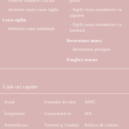
Colectie Stampile Craciun
glitter
Accesorii topire ceara sigilii
Sigilii ceara autoadezive cu
pigment
Ceara sigiliu
Sigilii ceara autoadezive cu
Inimioare ceara handmade
hortensii
Decoratiuni nunta
Decoratiuni plexiglas
Panglica matase
Link-uri rapide:
Acasă
Formular de retur
ANPC
Înregistrare
Contactează-ne
SOL
Autentificare
Termeni și Condiții
Politica de cookies