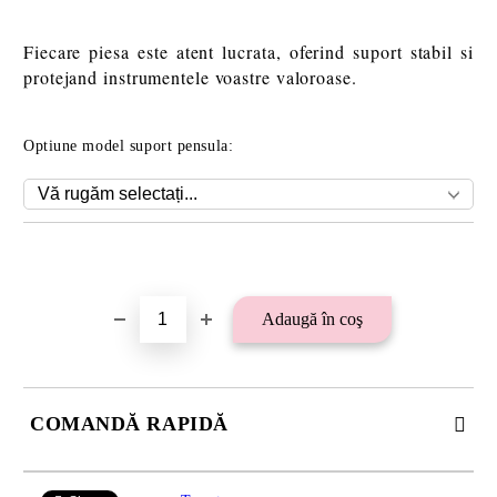
Fiecare piesa este atent lucrata, oferind suport stabil si
protejand instrumentele voastre valoroase.
Optiune model suport pensula:
Îmi doresc
COMANDĂ RAPIDĂ
SE VOR ADAUGA 21 LEI TAXA TRANSPORT PLUS RAMBURS