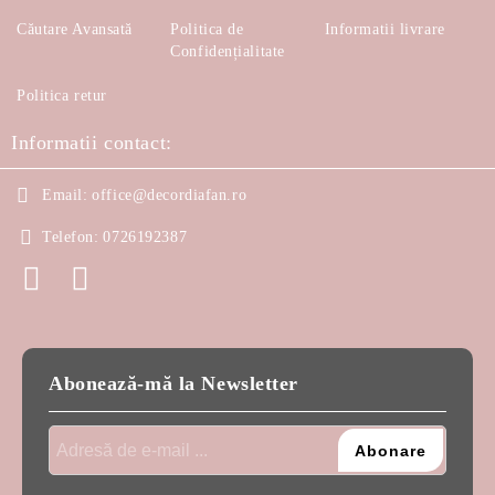
Căutare Avansată
Politica de
Informatii livrare
Confidențialitate
Politica retur
Informatii contact:
Email:
office@decordiafan.ro
Telefon:
0726192387
Abonează-mă la Newsletter