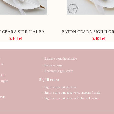
 CEARA SIGILII ALBA
BATON CEARA SIGILII GR
5.40Lei
5.40Lei
e
Batoane ceara handmade
ate
Batoane ceara
Accesorii sigilii ceara
ciun
Sigilii ceara
sigilii
Sigilii ceara autoadezive
Sigilii ceara autoadezive cu insertii florale
made
Sigilii ceara autoadezive Colectie Craciun