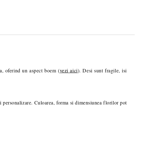
 BANCAR.
ru stabilirea eventualelor detalii
comenzii dumneavoastra.
ra, oferind un aspect boem (
vezi aici
). Desi sunt fragile, isi
si personalizare. Culoarea, forma si dimensiunea florilor pot