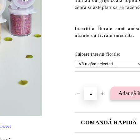
ceara si asteptati sa se racea
Insertiile florale sunt amb
nuante cu livrare imediata.
Culoare insertii florale:
Îmi doresc
COMANDĂ RAPIDĂ
Tweet
SE VOR ADAUGA 21 LEI TAXA
luează