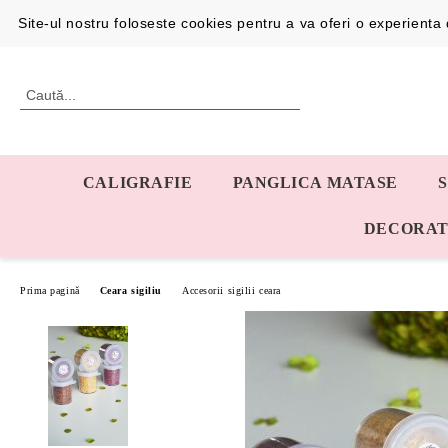
Profil
0726192387
Site-ul nostru foloseste cookies pentru a va oferi o experient
CALIGRAFIE
PANGLICA MATASE
DECORAT
Prima pagină
Ceara sigiliu
Accesorii sigilii ceara