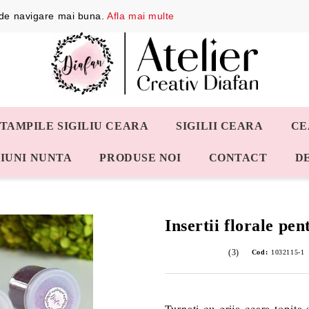
a de navigare mai buna.
Afla mai multe
STAMPILE SIGILIU CEARA
SIGILII CEARA
CE
IUNI NUNTA
PRODUSE NOI
CONTACT
D
Insertii florale pen
(3)
Cod:
1032115-1
Turnati cu grija ceara topita 