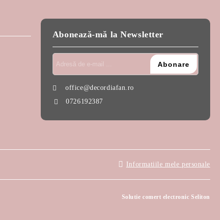
Abonează-mă la Newsletter
office@decordiafan.ro
0726192387
Informatiile mele personale
Solutie comert electronic Seliton