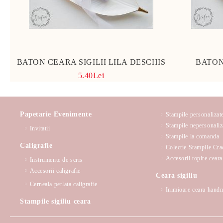
BATON CEARA SIGILII LILA DESCHIS
BATON
5.40Lei
Papetarie Evenimente
Stampile personalizat
Stampile nepersonaliz
Invitatii
Stampile la comanda
Caligrafie
Colectie Stampile Cra
Accesorii topire ceara 
Instrumente de scris
Accesorii caligrafie
Ceara sigiliu
Cerneala perlata caligrafie
Inimioare ceara hand
Stampile sigiliu ceara