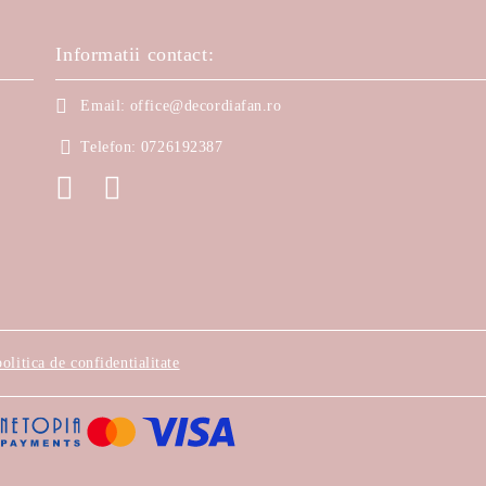
Informatii contact:
Email:
office@decordiafan.ro
Telefon:
0726192387
politica de confidentialitate