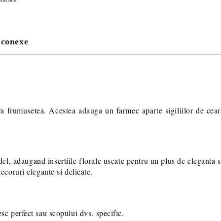
PENTRU PLATA CU TRANSFER
 conexe
Va multumim! Veti fi contactat pent
suplimentare necesare procesarii 
stra frumusetea. Acestea adauga un farmec aparte sigiliilor de cea
odel, adaugand insertiile florale uscate pentru un plus de eleganta 
decoruri elegante si delicate.
esc perfect sau scopului dvs. specific.