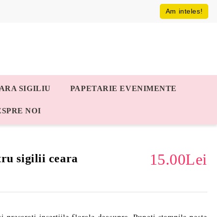
Am inteles!
ARA SIGILIU
PAPETARIE EVENIMENTE
ESPRE NOI
15.00Lei
tru sigilii ceara
si presarati insertiile florale deasupra. Puneti stampila peste