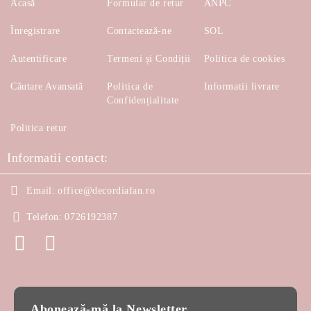
Acasă
Formular de retur
ANPC
Înregistrare
Contactează-ne
SOL
Autentificare
Termeni și Condiții
Politica de cookies
Căutare Avansată
Politica de
Informatii livrare
Confidențialitate
Politica retur
Informatii contact:
Email:
office@decordiafan.ro
Telefon:
0726192387
Abonează-mă la Newsletter