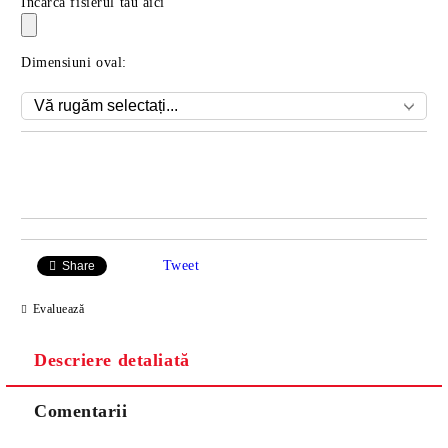
Incarca fisierul tau aici
Dimensiuni oval:
Îmi doresc
Tweet
Share
Evaluează
Descriere detaliată
Comentarii