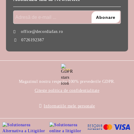
office@decordiafan.ro
0726192387
GDPR
Magazinul nostru respecta 100% prevederile GDPR.
Citeste politica de confidentialitate
Informatiile mele personale