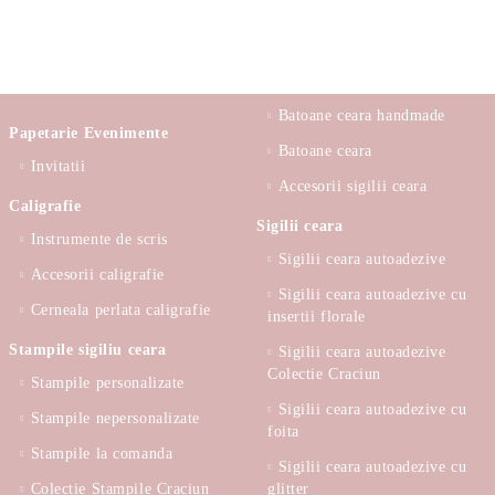
Batoane ceara handmade
Papetarie Evenimente
Batoane ceara
Invitatii
Accesorii sigilii ceara
Caligrafie
Sigilii ceara
Instrumente de scris
Sigilii ceara autoadezive
Accesorii caligrafie
Sigilii ceara autoadezive cu
Cerneala perlata caligrafie
insertii florale
Stampile sigiliu ceara
Sigilii ceara autoadezive
Colectie Craciun
Stampile personalizate
Sigilii ceara autoadezive cu
Stampile nepersonalizate
foita
Stampile la comanda
Sigilii ceara autoadezive cu
Colectie Stampile Craciun
glitter