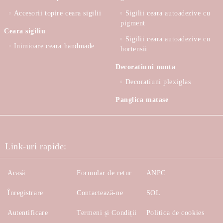
Accesorii topire ceara sigilii
Sigilii ceara autoadezive cu
pigment
Ceara sigiliu
Sigilii ceara autoadezive cu
Inimioare ceara handmade
hortensii
Decoratiuni nunta
Decoratiuni plexiglas
Panglica matase
Link-uri rapide:
Acasă
Formular de retur
ANPC
Înregistrare
Contactează-ne
SOL
Autentificare
Termeni și Condiții
Politica de cookies