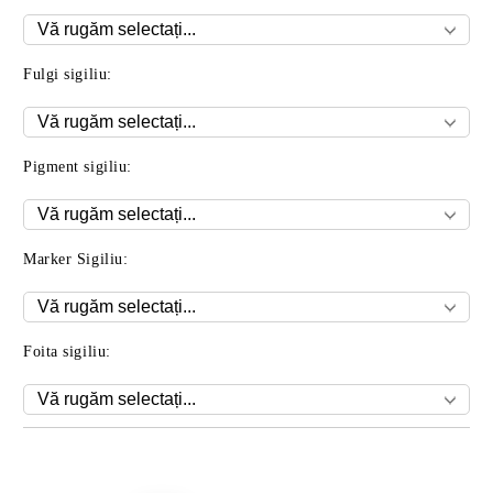
Fulgi sigiliu:
Pigment sigiliu:
Marker Sigiliu:
Foita sigiliu:
Îmi doresc