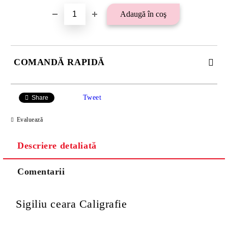
COMANDĂ RAPIDĂ
SE VOR ADAUGA 21 LEI TAXA TRANSPORT PLUS RAMBURS
SAU 15 LEI TAXA TRANSPORT PENTRU PLATA CU
Tweet
Share
TRANSFER BANCAR.
Evaluează
Descriere detaliată
Comentarii
Sigiliu ceara Caligrafie
Va multumim! Veti fi contactat pentru stabilirea eventualelor detalii
suplimentare necesare procesarii comenzii dumneavoastra.