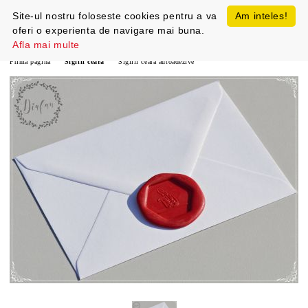
Site-ul nostru foloseste cookies pentru a va
Am inteles!
oferi o experienta de navigare mai buna.
Afla mai multe
Prima pagină
Sigilii ceara
Sigilii ceara autoadezive