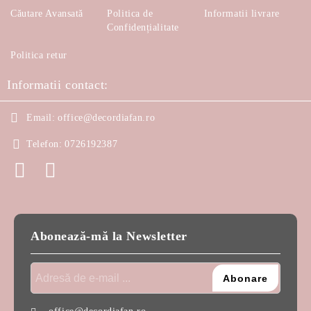
Căutare Avansată
Politica de
Informatii livrare
Confidențialitate
Politica retur
Informatii contact:
Email:
office@decordiafan.ro
Telefon:
0726192387
Abonează-mă la Newsletter