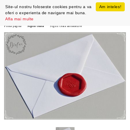
Site-ul nostru foloseste cookies pentru a va
Am inteles!
oferi o experienta de navigare mai buna.
Afla mai multe
Prima pagină
Sigilii ceara
Sigilii ceara autoadezive