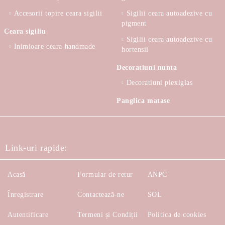
Accesorii topire ceara sigilii
Sigilii ceara autoadezive cu
pigment
Ceara sigiliu
Sigilii ceara autoadezive cu
Inimioare ceara handmade
hortensii
Decoratiuni nunta
Decoratiuni plexiglas
Panglica matase
Link-uri rapide:
Acasă
Formular de retur
ANPC
Înregistrare
Contactează-ne
SOL
Autentificare
Termeni și Condiții
Politica de cookies