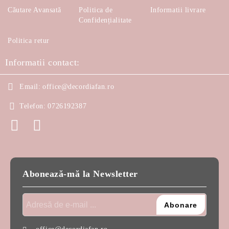
Căutare Avansată
Politica de
Informatii livrare
Confidențialitate
Politica retur
Informatii contact:
Email:
office@decordiafan.ro
Telefon:
0726192387
Abonează-mă la Newsletter