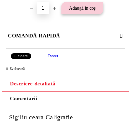
COMANDĂ RAPIDĂ
SE VOR ADAUGA 21 LEI TAXA TRANSPORT PLUS RAMBURS
SAU 15 LEI TAXA TRANSPORT PENTRU PLATA CU
Tweet
Share
TRANSFER BANCAR.
Evaluează
Descriere detaliată
Comentarii
Sigiliu ceara Caligrafie
Va multumim! Veti fi contactat pentru stabilirea eventualelor detalii
suplimentare necesare procesarii comenzii dumneavoastra.