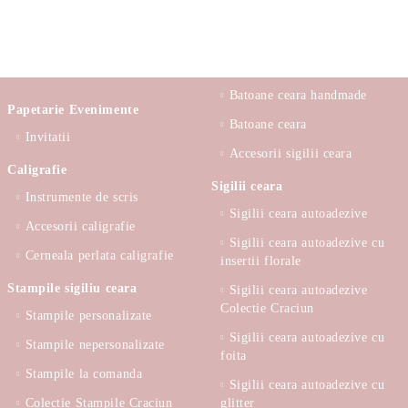
Batoane ceara handmade
Papetarie Evenimente
Batoane ceara
Invitatii
Accesorii sigilii ceara
Caligrafie
Sigilii ceara
Instrumente de scris
Sigilii ceara autoadezive
Accesorii caligrafie
Sigilii ceara autoadezive cu
Cerneala perlata caligrafie
insertii florale
Stampile sigiliu ceara
Sigilii ceara autoadezive
Colectie Craciun
Stampile personalizate
Sigilii ceara autoadezive cu
Stampile nepersonalizate
foita
Stampile la comanda
Sigilii ceara autoadezive cu
Colectie Stampile Craciun
glitter