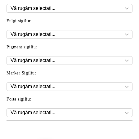
Fulgi sigiliu:
Pigment sigiliu:
Marker Sigiliu:
Foita sigiliu:
Îmi doresc