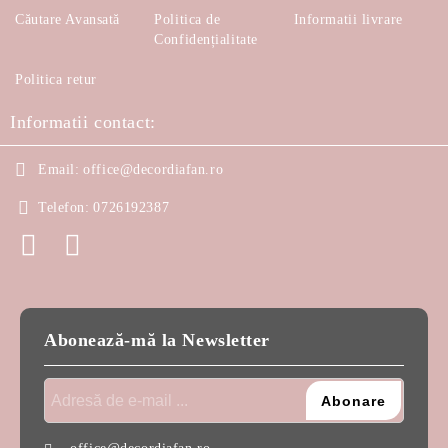
Căutare Avansată
Politica de
Informatii livrare
Confidențialitate
Politica retur
Informatii contact:
Email:
office@decordiafan.ro
Telefon:
0726192387
Abonează-mă la Newsletter