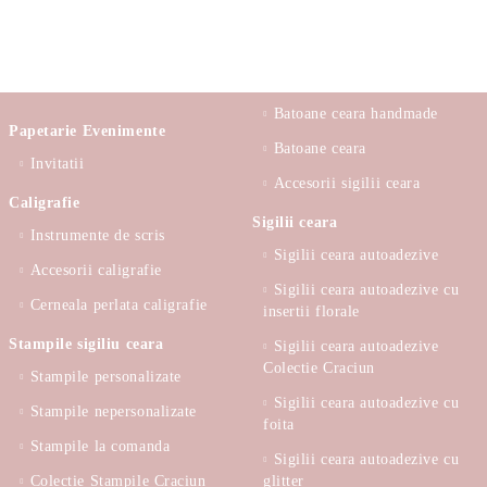
Batoane ceara handmade
Papetarie Evenimente
Batoane ceara
Invitatii
Accesorii sigilii ceara
Caligrafie
Sigilii ceara
Instrumente de scris
Sigilii ceara autoadezive
Accesorii caligrafie
Sigilii ceara autoadezive cu
Cerneala perlata caligrafie
insertii florale
Stampile sigiliu ceara
Sigilii ceara autoadezive
Colectie Craciun
Stampile personalizate
Sigilii ceara autoadezive cu
Stampile nepersonalizate
foita
Stampile la comanda
Sigilii ceara autoadezive cu
Colectie Stampile Craciun
glitter