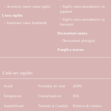
Accesorii topire ceara sigilii
Sigilii ceara autoadezive cu
pigment
Ceara sigiliu
Sigilii ceara autoadezive cu
Inimioare ceara handmade
hortensii
Decoratiuni nunta
Decoratiuni plexiglas
Panglica matase
Link-uri rapide:
Acasă
Formular de retur
ANPC
Înregistrare
Contactează-ne
SOL
Autentificare
Termeni și Condiții
Politica de cookies