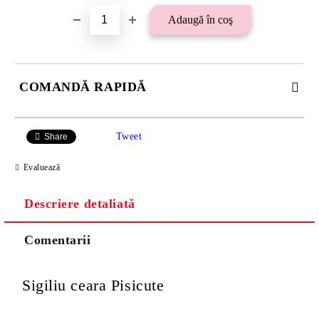
COMANDĂ RAPIDĂ
SE VOR ADAUGA 21 LEI TAXA TRANSPORT PLUS RAMBURS
SAU 15 LEI TAXA TRANSPORT PENTRU PLATA CU
Tweet
Share
TRANSFER BANCAR.
Evaluează
Descriere detaliată
Comentarii
Sigiliu ceara Pisicute
Va multumim! Veti fi contactat pentru stabilirea eventualelor detalii
suplimentare necesare procesarii comenzii dumneavoastra.