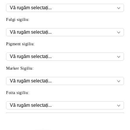
Fulgi sigiliu:
Pigment sigiliu:
Marker Sigiliu:
Foita sigiliu:
Îmi doresc