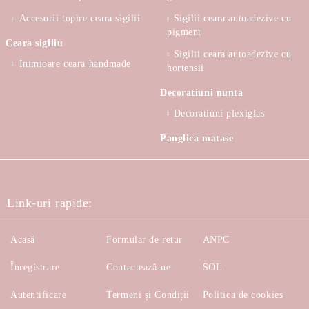
Accesorii topire ceara sigilii
Sigilii ceara autoadezive cu
pigment
Ceara sigiliu
Sigilii ceara autoadezive cu
Inimioare ceara handmade
hortensii
Decoratiuni nunta
Decoratiuni plexiglas
Panglica matase
Link-uri rapide:
Acasă
Formular de retur
ANPC
Înregistrare
Contactează-ne
SOL
Autentificare
Termeni și Condiții
Politica de cookies