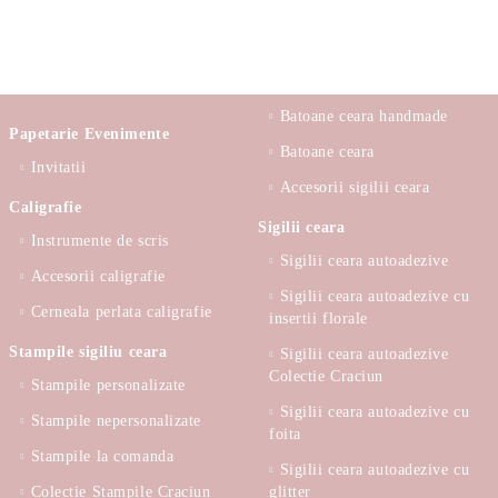
Batoane ceara handmade
Papetarie Evenimente
Batoane ceara
Invitatii
Accesorii sigilii ceara
Caligrafie
Sigilii ceara
Instrumente de scris
Sigilii ceara autoadezive
Accesorii caligrafie
Sigilii ceara autoadezive cu
Cerneala perlata caligrafie
insertii florale
Stampile sigiliu ceara
Sigilii ceara autoadezive
Colectie Craciun
Stampile personalizate
Sigilii ceara autoadezive cu
Stampile nepersonalizate
foita
Stampile la comanda
Sigilii ceara autoadezive cu
Colectie Stampile Craciun
glitter