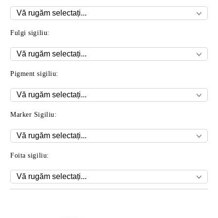
Fulgi sigiliu:
Pigment sigiliu:
Marker Sigiliu:
Foita sigiliu:
Îmi doresc