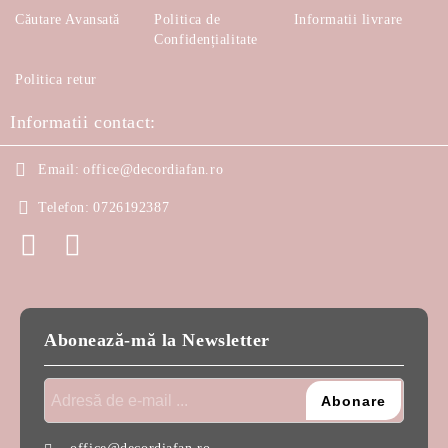
Căutare Avansată
Politica de
Informatii livrare
Confidențialitate
Politica retur
Informatii contact:
Email:
office@decordiafan.ro
Telefon:
0726192387
Abonează-mă la Newsletter