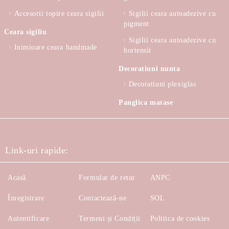
Accesorii topire ceara sigilii
Sigilii ceara autoadezive cu
pigment
Ceara sigiliu
Sigilii ceara autoadezive cu
Inimioare ceara handmade
hortensii
Decoratiuni nunta
Decoratiuni plexiglas
Panglica matase
Link-uri rapide:
Acasă
Formular de retur
ANPC
Înregistrare
Contactează-ne
SOL
Autentificare
Termeni și Condiții
Politica de cookies