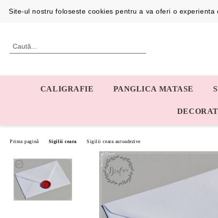
Profil
0726192387
Site-ul nostru foloseste cookies pentru a va oferi o experient
CALIGRAFIE
PANGLICA MATASE
DECORAT
Prima pagină
Sigilii ceara
Sigilii ceara autoadezive