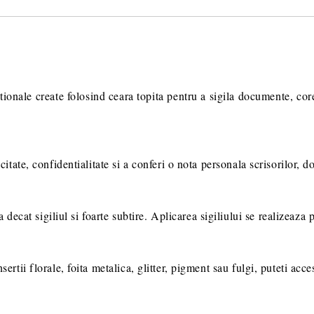
Va multumim! Veti fi contactat pent
suplimentare necesare procesarii 
ctionale create folosind ceara topita pentru a sigila documente, co
icitate, confidentialitate si a conferi o nota personala scrisorilor, 
cat sigiliul si foarte subtire. Aplicarea sigiliului se realizeaza p
sertii florale, foita metalica, glitter, pigment sau fulgi, puteti acce