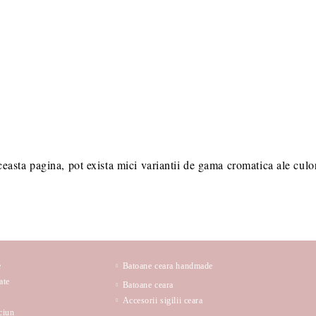
ceasta pagina, pot exista mici variantii de gama cromatica ale culori
e
Batoane ceara handmade
ate
Batoane ceara
Accesorii sigilii ceara
ciun