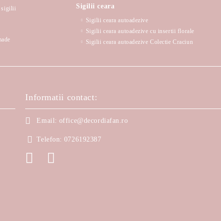
Sigilii ceara
sigilii
Sigilii ceara autoadezive
Sigilii ceara autoadezive cu insertii florale
made
Sigilii ceara autoadezive Colectie Craciun
Informatii contact:
Email:
office@decordiafan.ro
Telefon:
0726192387