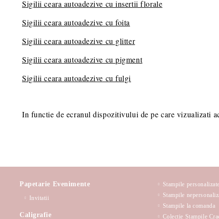
Sigilii ceara autoadezive cu insertii florale
Sigilii ceara autoadezive cu foita
Sigilii ceara autoadezive cu glitter
Sigilii ceara autoadezive cu pigment
Sigilii ceara autoadezive cu fulgi
In functie de ecranul dispozitivului de pe care vizualizati a
Papetarie Evenimente
Stampile personalizat
Stampile nepersonaliz
Invitatii
Stampile la comanda
Caligrafie
Colectie Stampile Cra