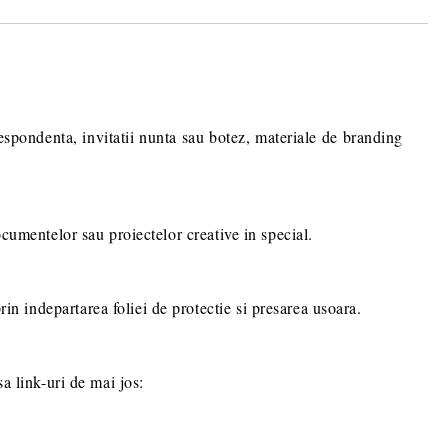
ru stabilirea eventualelor detalii
comenzii dumneavoastra.
respondenta, invitatii nunta sau botez, materiale de branding
documentelor sau proiectelor creative in special.
rin indepartarea foliei de protectie si presarea usoara.
sa link-uri de mai jos: