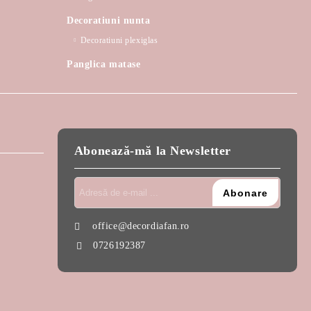
Decoratiuni nunta
Decoratiuni plexiglas
Panglica matase
Abonează-mă la Newsletter
office@decordiafan.ro
0726192387