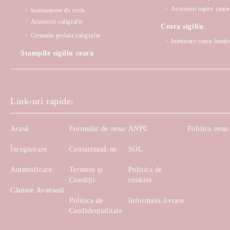
Accesorii topire ceara 
Instrumente de scris
Accesorii caligrafie
Ceara sigiliu
Cerneala perlata caligrafie
Inimioare ceara hand
Stampile sigiliu ceara
Link-uri rapide:
Acasă
Formular de retur
ANPC
Politica retur
Înregistrare
Contactează-ne
SOL
Autentificare
Termeni și
Politica de
Condiții
cookies
Căutare Avansată
Politica de
Informatii livrare
Confidențialitate