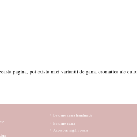
ceasta pagina, pot exista mici variantii de gama cromatica ale culori
e
Batoane ceara handmade
ate
Batoane ceara
Accesorii sigilii ceara
ciun