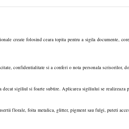
Va multumim! Veti fi contactat pent
suplimentare necesare procesarii 
tionale create folosind ceara topita pentru a sigila documente, cor
icitate, confidentialitate si a conferi o nota personala scrisorilor, 
cat sigiliul si foarte subtire. Aplicarea sigiliului se realizeaza p
sertii florale, foita metalica, glitter, pigment sau fulgi, puteti acce