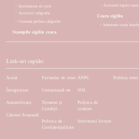
Accesorii topire ceara 
Instrumente de scris
Accesorii caligrafie
Ceara sigiliu
Cerneala perlata caligrafie
Inimioare ceara hand
Stampile sigiliu ceara
Link-uri rapide:
Acasă
Formular de retur
ANPC
Politica retur
Înregistrare
Contactează-ne
SOL
Autentificare
Termeni și
Politica de
Condiții
cookies
Căutare Avansată
Politica de
Informatii livrare
Confidențialitate