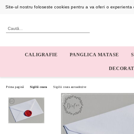
Profil
0726192387
Site-ul nostru foloseste cookies pentru a va oferi o experient
CALIGRAFIE
PANGLICA MATASE
DECORAT
Prima pagină
Sigilii ceara
Sigilii ceara autoadezive