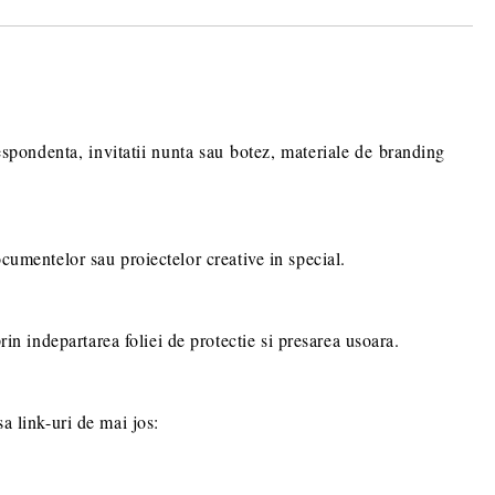
ru stabilirea eventualelor detalii
comenzii dumneavoastra.
espondenta, invitatii nunta sau botez, materiale de branding
documentelor sau proiectelor creative in special.
rin indepartarea foliei de protectie si presarea usoara.
sa link-uri de mai jos: