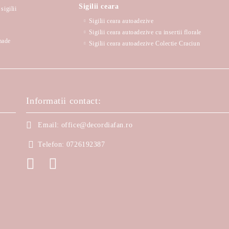
Sigilii ceara
sigilii
Sigilii ceara autoadezive
Sigilii ceara autoadezive cu insertii florale
made
Sigilii ceara autoadezive Colectie Craciun
Informatii contact:
Email:
office@decordiafan.ro
Telefon:
0726192387