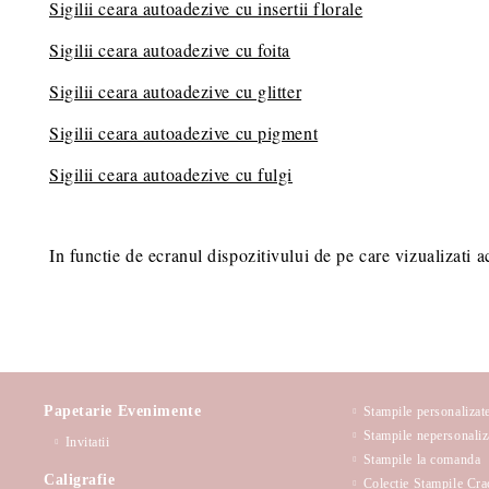
Sigilii ceara autoadezive cu insertii florale
Sigilii ceara autoadezive cu foita
Sigilii ceara autoadezive cu glitter
Sigilii ceara autoadezive cu pigment
Sigilii ceara autoadezive cu fulgi
In functie de ecranul dispozitivului de pe care vizualizati a
Papetarie Evenimente
Stampile personalizat
Stampile nepersonaliz
Invitatii
Stampile la comanda
Caligrafie
Colectie Stampile Cra