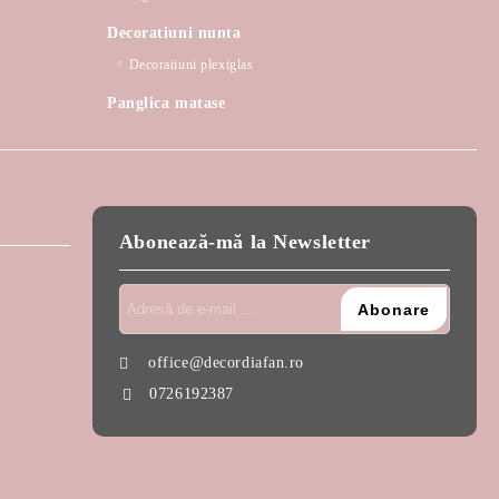
Decoratiuni nunta
Decoratiuni plexiglas
Panglica matase
Abonează-mă la Newsletter
office@decordiafan.ro
0726192387