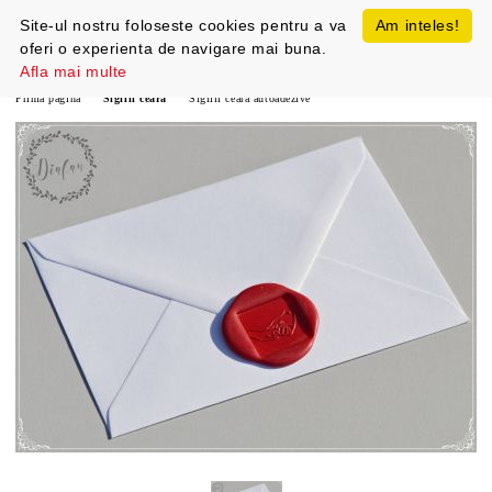
Site-ul nostru foloseste cookies pentru a va
Am inteles!
oferi o experienta de navigare mai buna.
Afla mai multe
Prima pagină
Sigilii ceara
Sigilii ceara autoadezive