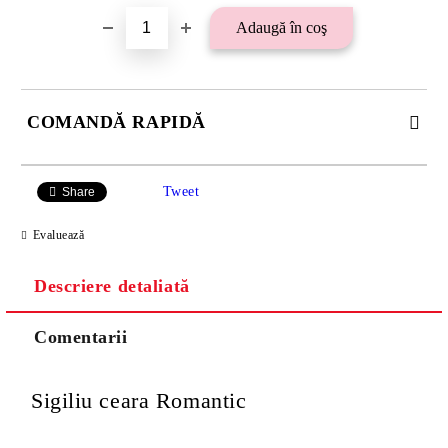
COMANDĂ RAPIDĂ
SE VOR ADAUGA 21 LEI TAXA TRANSPORT PLUS RAMBURS
SAU 15 LEI TAXA TRANSPORT PENTRU PLATA CU
Tweet
Share
TRANSFER BANCAR.
Evaluează
Descriere detaliată
Comentarii
Sigiliu ceara Romantic
Va multumim! Veti fi contactat pentru stabilirea eventualelor detalii
suplimentare necesare procesarii comenzii dumneavoastra.