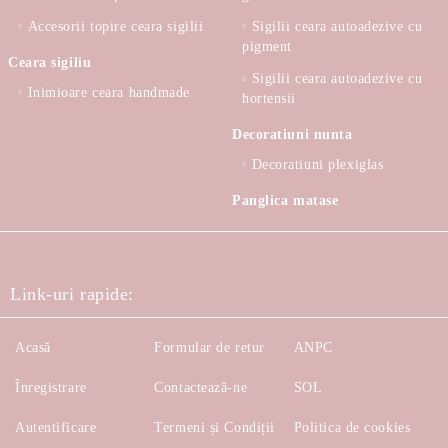
Accesorii topire ceara sigilii
Sigilii ceara autoadezive cu
pigment
Ceara sigiliu
Sigilii ceara autoadezive cu
Inimioare ceara handmade
hortensii
Decoratiuni nunta
Decoratiuni plexiglas
Panglica matase
Link-uri rapide:
Acasă
Formular de retur
ANPC
Înregistrare
Contactează-ne
SOL
Autentificare
Termeni și Condiții
Politica de cookies