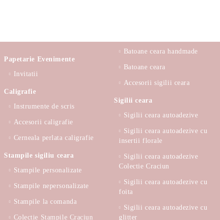
Batoane ceara handmade
Papetarie Evenimente
Batoane ceara
Invitatii
Accesorii sigilii ceara
Caligrafie
Sigilii ceara
Instrumente de scris
Sigilii ceara autoadezive
Accesorii caligrafie
Sigilii ceara autoadezive cu
Cerneala perlata caligrafie
insertii florale
Stampile sigiliu ceara
Sigilii ceara autoadezive
Colectie Craciun
Stampile personalizate
Sigilii ceara autoadezive cu
Stampile nepersonalizate
foita
Stampile la comanda
Sigilii ceara autoadezive cu
Colectie Stampile Craciun
glitter