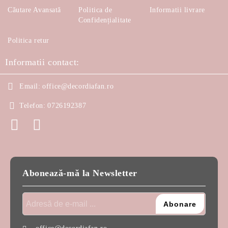
Căutare Avansată
Politica de
Informatii livrare
Confidențialitate
Politica retur
Informatii contact:
Email:
office@decordiafan.ro
Telefon:
0726192387
Abonează-mă la Newsletter