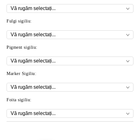
Fulgi sigiliu:
Pigment sigiliu:
Marker Sigiliu:
Foita sigiliu:
Îmi doresc