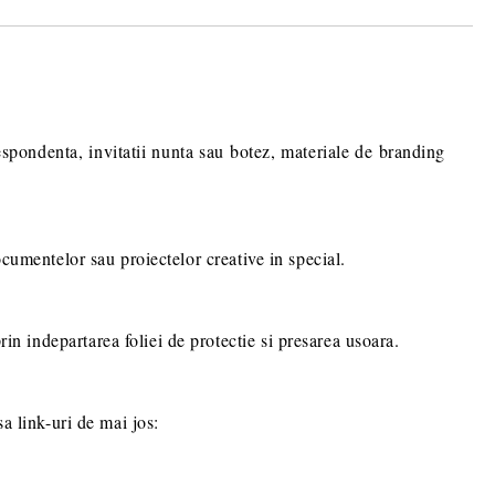
ru stabilirea eventualelor detalii
comenzii dumneavoastra.
espondenta, invitatii nunta sau botez, materiale de branding
documentelor sau proiectelor creative in special.
rin indepartarea foliei de protectie si presarea usoara.
sa link-uri de mai jos: