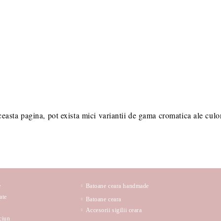
ceasta pagina, pot exista mici variantii de gama cromatica ale culori
e
Batoane ceara handmade
ate
Batoane ceara
Accesorii sigilii ceara
ciun