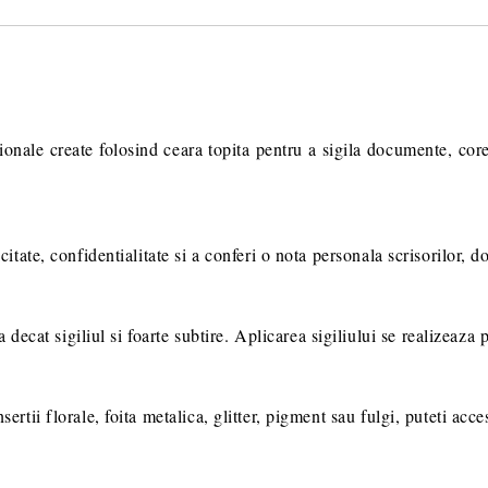
Va multumim! Veti fi contactat pent
suplimentare necesare procesarii 
tionale create folosind ceara topita pentru a sigila documente, cor
icitate, confidentialitate si a conferi o nota personala scrisorilor, 
cat sigiliul si foarte subtire. Aplicarea sigiliului se realizeaza p
sertii florale, foita metalica, glitter, pigment sau fulgi, puteti acce