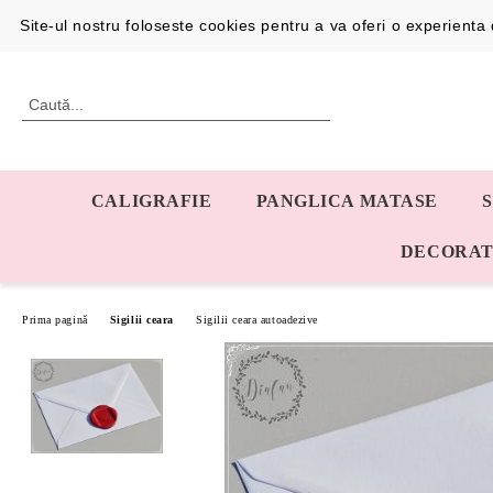
Profil
0726192387
Site-ul nostru foloseste cookies pentru a va oferi o experient
CALIGRAFIE
PANGLICA MATASE
DECORAT
Prima pagină
Sigilii ceara
Sigilii ceara autoadezive