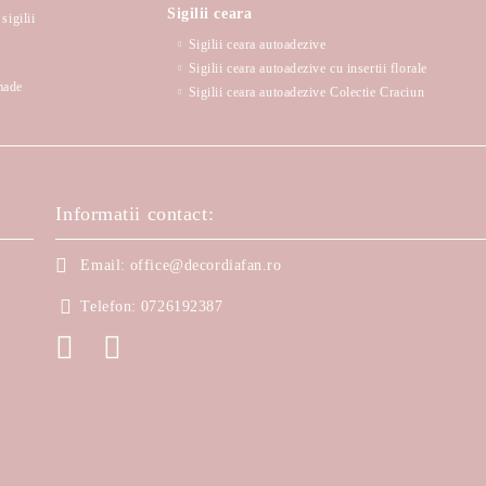
Sigilii ceara
sigilii
Sigilii ceara autoadezive
Sigilii ceara autoadezive cu insertii florale
made
Sigilii ceara autoadezive Colectie Craciun
Informatii contact:
Email:
office@decordiafan.ro
Telefon:
0726192387