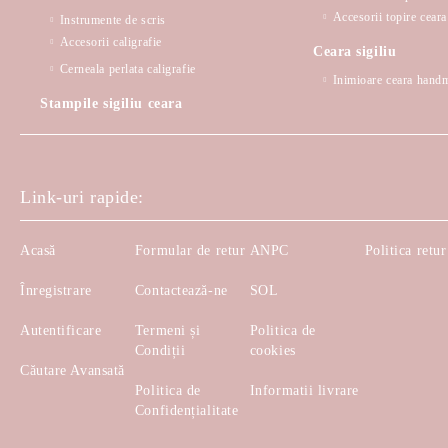
Accesorii topire ceara 
Instrumente de scris
Accesorii caligrafie
Ceara sigiliu
Cerneala perlata caligrafie
Inimioare ceara hand
Stampile sigiliu ceara
Link-uri rapide:
Acasă
Formular de retur
ANPC
Politica retur
Înregistrare
Contactează-ne
SOL
Autentificare
Termeni și
Politica de
Condiții
cookies
Căutare Avansată
Politica de
Informatii livrare
Confidențialitate