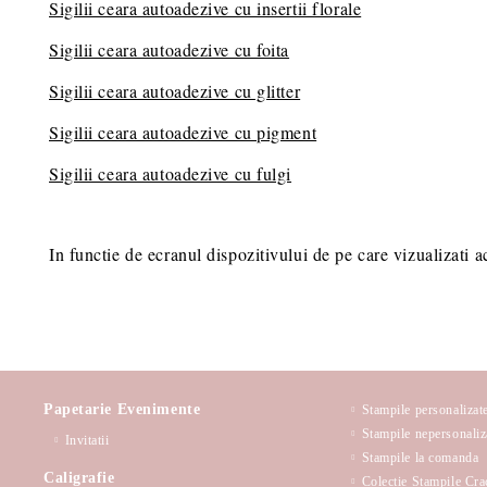
Sigilii ceara autoadezive cu insertii florale
Sigilii ceara autoadezive cu foita
Sigilii ceara autoadezive cu glitter
Sigilii ceara autoadezive cu pigment
Sigilii ceara autoadezive cu fulgi
In functie de ecranul dispozitivului de pe care vizualizati a
Papetarie Evenimente
Stampile personalizat
Stampile nepersonaliz
Invitatii
Stampile la comanda
Caligrafie
Colectie Stampile Cra