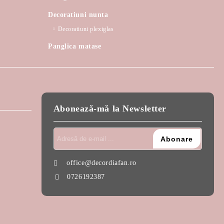
Decoratiuni nunta
Decoratiuni plexiglas
Panglica matase
Abonează-mă la Newsletter
office@decordiafan.ro
0726192387