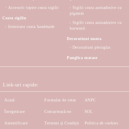
Accesorii topire ceara sigilii
Sigilii ceara autoadezive cu
pigment
Ceara sigiliu
Sigilii ceara autoadezive cu
Inimioare ceara handmade
hortensii
Decoratiuni nunta
Decoratiuni plexiglas
Panglica matase
Link-uri rapide:
Acasă
Formular de retur
ANPC
Înregistrare
Contactează-ne
SOL
Autentificare
Termeni și Condiții
Politica de cookies