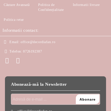
Căutare Avansată
Politica de
Informatii livrare
Confidențialitate
Politica retur
Informatii contact:
Email:
office@decordiafan.ro
Telefon:
0726192387
Abonează-mă la Newsletter