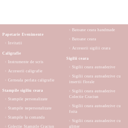
Batoane ceara handmade
Papetarie Evenimente
Batoane ceara
Invitatii
Accesorii sigilii ceara
Caligrafie
Sigilii ceara
Instrumente de scris
Sigilii ceara autoadezive
Accesorii caligrafie
Sigilii ceara autoadezive cu
Cerneala perlata caligrafie
insertii florale
Stampile sigiliu ceara
Sigilii ceara autoadezive
Colectie Craciun
Stampile personalizate
Sigilii ceara autoadezive cu
Stampile nepersonalizate
foita
Stampile la comanda
Sigilii ceara autoadezive cu
Colectie Stampile Craciun
glitter