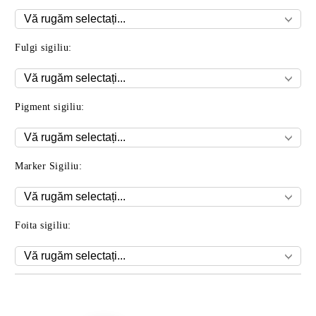
Fulgi sigiliu:
Pigment sigiliu:
Marker Sigiliu:
Foita sigiliu:
Îmi doresc