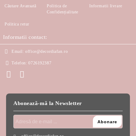
Căutare Avansată
Politica de
Informatii livrare
Confidențialitate
Politica retur
Informatii contact:
Email:
office@decordiafan.ro
Telefon:
0726192387
Abonează-mă la Newsletter