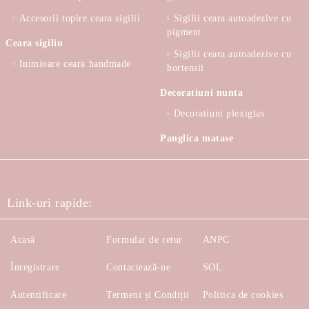
Accesorii topire ceara sigilii
Sigilii ceara autoadezive cu
pigment
Ceara sigiliu
Sigilii ceara autoadezive cu
Inimioare ceara handmade
hortensii
Decoratiuni nunta
Decoratiuni plexiglas
Panglica matase
Link-uri rapide:
Acasă
Formular de retur
ANPC
Înregistrare
Contactează-ne
SOL
Autentificare
Termeni și Condiții
Politica de cookies