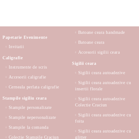
Batoane ceara handmade
Papetarie Evenimente
Batoane ceara
Invitatii
Accesorii sigilii ceara
Caligrafie
Sigilii ceara
Instrumente de scris
Sigilii ceara autoadezive
Accesorii caligrafie
Sigilii ceara autoadezive cu
Cerneala perlata caligrafie
insertii florale
Stampile sigiliu ceara
Sigilii ceara autoadezive
Colectie Craciun
Stampile personalizate
Sigilii ceara autoadezive cu
Stampile nepersonalizate
foita
Stampile la comanda
Sigilii ceara autoadezive cu
Colectie Stampile Craciun
glitter