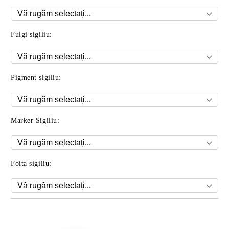
Fulgi sigiliu:
Pigment sigiliu:
Marker Sigiliu:
Foita sigiliu:
Îmi doresc