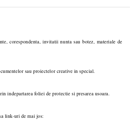
ru stabilirea eventualelor detalii
comenzii dumneavoastra.
nte, corespondenta, invitatii nunta sau botez, materiale de
documentelor sau proiectelor creative in special.
rin indepartarea foliei de protectie si presarea usoara.
sa link-uri de mai jos: