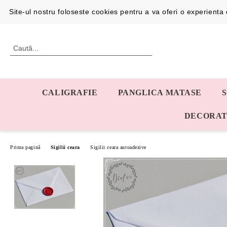
Profil
0726192387
Site-ul nostru foloseste cookies pentru a va oferi o experient
CALIGRAFIE
PANGLICA MATASE
DECORAT
Prima pagină
Sigilii ceara
Sigilii ceara autoadezive