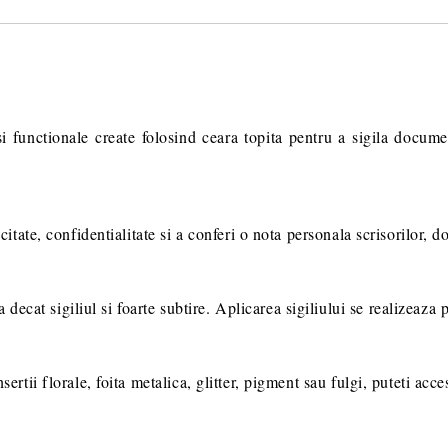
Va multumim! Veti fi contactat pent
suplimentare necesare procesarii 
i functionale create folosind ceara topita pentru a sigila docume
icitate, confidentialitate si a conferi o nota personala scrisorilor, 
cat sigiliul si foarte subtire. Aplicarea sigiliului se realizeaza p
sertii florale, foita metalica, glitter, pigment sau fulgi, puteti acce