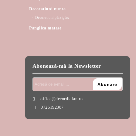
Decoratiuni nunta
Decoratiuni plexiglas
Panglica matase
Abonează-mă la Newsletter
office@decordiafan.ro
0726192387