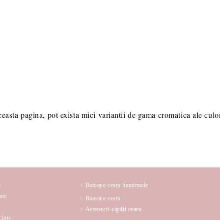
ceasta pagina, pot exista mici variantii de gama cromatica ale culori
e
Batoane ceara handmade
ate
Batoane ceara
Accesorii sigilii ceara
ciun