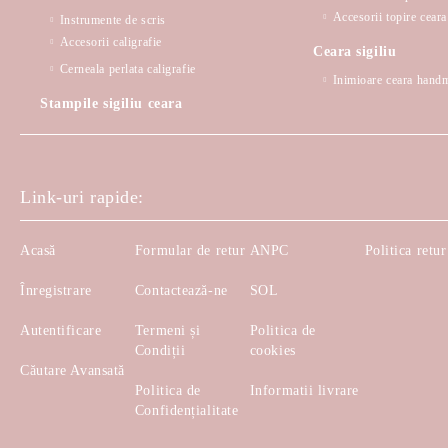
Accesorii topire ceara 
Instrumente de scris
Accesorii caligrafie
Ceara sigiliu
Cerneala perlata caligrafie
Inimioare ceara hand
Stampile sigiliu ceara
Link-uri rapide:
Acasă
Formular de retur
ANPC
Politica retur
Înregistrare
Contactează-ne
SOL
Autentificare
Termeni și
Politica de
Condiții
cookies
Căutare Avansată
Politica de
Informatii livrare
Confidențialitate