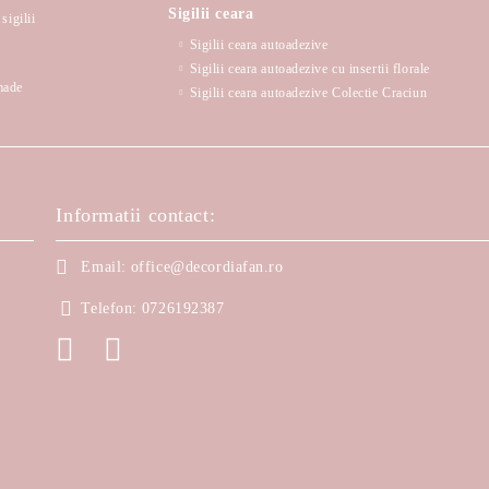
Sigilii ceara
sigilii
Sigilii ceara autoadezive
Sigilii ceara autoadezive cu insertii florale
made
Sigilii ceara autoadezive Colectie Craciun
Informatii contact:
Email:
office@decordiafan.ro
Telefon:
0726192387