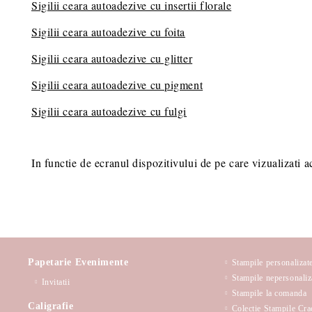
Sigilii ceara autoadezive cu insertii florale
Sigilii ceara autoadezive cu foita
Sigilii ceara autoadezive cu glitter
Sigilii ceara autoadezive cu pigment
Sigilii ceara autoadezive cu fulgi
In functie de ecranul dispozitivului de pe care vizualizati a
Papetarie Evenimente
Stampile personalizat
Stampile nepersonaliz
Invitatii
Stampile la comanda
Caligrafie
Colectie Stampile Cra