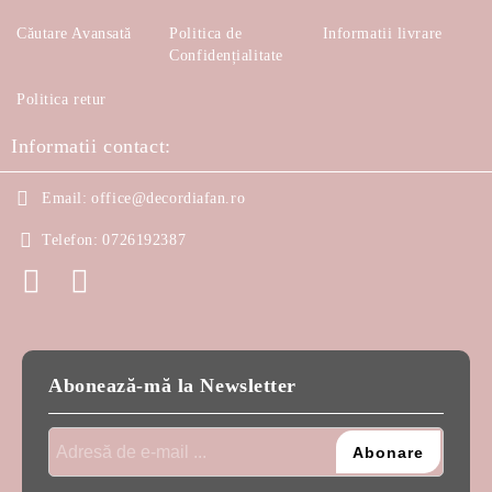
Căutare Avansată
Politica de
Informatii livrare
Confidențialitate
Politica retur
Informatii contact:
Email:
office@decordiafan.ro
Telefon:
0726192387
Abonează-mă la Newsletter