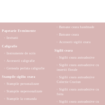
Batoane ceara handmade
Papetarie Evenimente
Batoane ceara
Invitatii
Accesorii sigilii ceara
Caligrafie
Sigilii ceara
Instrumente de scris
Sigilii ceara autoadezive
Accesorii caligrafie
Sigilii ceara autoadezive cu
Cerneala perlata caligrafie
insertii florale
Stampile sigiliu ceara
Sigilii ceara autoadezive
Colectie Craciun
Stampile personalizate
Sigilii ceara autoadezive cu
Stampile nepersonalizate
foita
Stampile la comanda
Sigilii ceara autoadezive cu