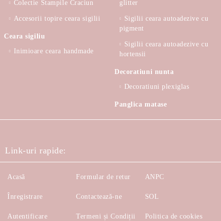
Colectie Stampile Craciun
glitter
Accesorii topire ceara sigilii
Sigilii ceara autoadezive cu
pigment
Ceara sigiliu
Sigilii ceara autoadezive cu
Inimioare ceara handmade
hortensii
Decoratiuni nunta
Decoratiuni plexiglas
Panglica matase
Link-uri rapide:
Acasă
Formular de retur
ANPC
Înregistrare
Contactează-ne
SOL
Autentificare
Termeni și Condiții
Politica de cookies