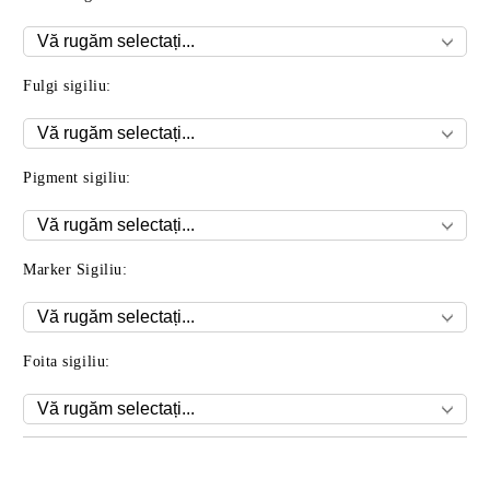
Fulgi sigiliu:
Pigment sigiliu:
Marker Sigiliu:
Foita sigiliu:
Îmi doresc