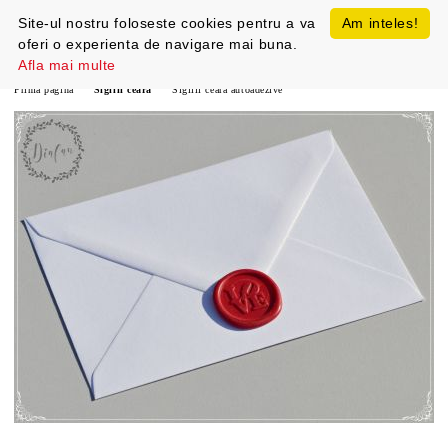
Site-ul nostru foloseste cookies pentru a va
Am inteles!
oferi o experienta de navigare mai buna.
Afla mai multe
Prima pagină
Sigilii ceara
Sigilii ceara autoadezive