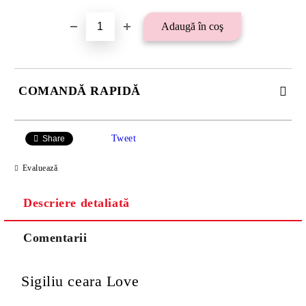
COMANDĂ RAPIDĂ
SE VOR ADAUGA 21 LEI TAXA TRANSPORT PLUS RAMBURS
SAU 15 LEI TAXA TRANSPORT PENTRU PLATA CU
Tweet
Share
TRANSFER BANCAR.
Evaluează
Descriere detaliată
Comentarii
Sigiliu ceara Love
Va multumim! Veti fi contactat pentru stabilirea eventualelor detalii
suplimentare necesare procesarii comenzii dumneavoastra.