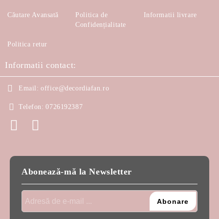
Căutare Avansată
Politica de
Informatii livrare
Confidențialitate
Politica retur
Informatii contact:
Email:
office@decordiafan.ro
Telefon:
0726192387
Abonează-mă la Newsletter