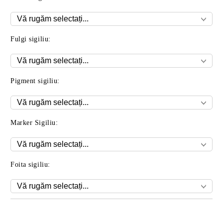
Fulgi sigiliu:
Pigment sigiliu:
Marker Sigiliu:
Foita sigiliu:
Îmi doresc