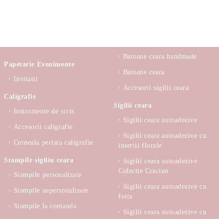
Batoane ceara handmade
Papetarie Evenimente
Batoane ceara
Invitatii
Accesorii sigilii ceara
Caligrafie
Sigilii ceara
Instrumente de scris
Sigilii ceara autoadezive
Accesorii caligrafie
Sigilii ceara autoadezive cu
Cerneala perlata caligrafie
insertii florale
Stampile sigiliu ceara
Sigilii ceara autoadezive
Colectie Craciun
Stampile personalizate
Sigilii ceara autoadezive cu
Stampile nepersonalizate
foita
Stampile la comanda
Sigilii ceara autoadezive cu