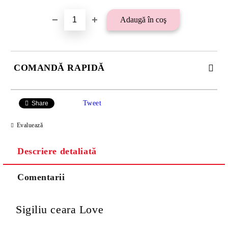
COMANDĂ RAPIDĂ
SE VOR ADAUGA 21 LEI TAXA TRANSPORT PLUS RAMBURS
SAU 15 LEI TAXA TRANSPORT PENTRU PLATA CU
Tweet
Share
TRANSFER BANCAR.
Evaluează
Descriere detaliată
Comentarii
Sigiliu ceara Love
Va multumim! Veti fi contactat pentru stabilirea eventualelor detalii
suplimentare necesare procesarii comenzii dumneavoastra.