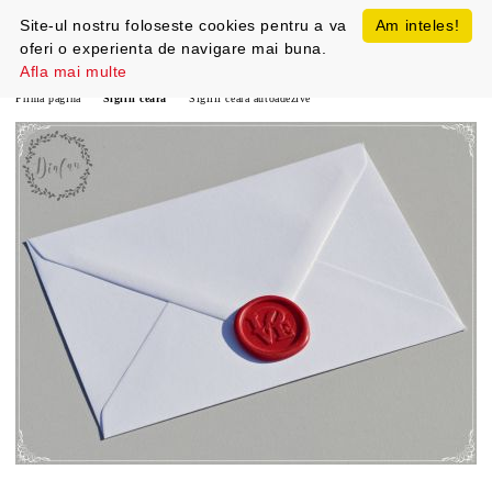
Site-ul nostru foloseste cookies pentru a va
Am inteles!
oferi o experienta de navigare mai buna.
Afla mai multe
Prima pagină
Sigilii ceara
Sigilii ceara autoadezive