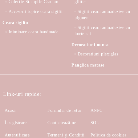
Colectie Stampile Craciun
glitter
Accesorii topire ceara sigilii
Sigilii ceara autoadezive cu
pigment
Ceara sigiliu
Sigilii ceara autoadezive cu
Inimioare ceara handmade
hortensii
Decoratiuni nunta
Decoratiuni plexiglas
Panglica matase
Link-uri rapide:
Acasă
Formular de retur
ANPC
Înregistrare
Contactează-ne
SOL
Autentificare
Termeni și Condiții
Politica de cookies