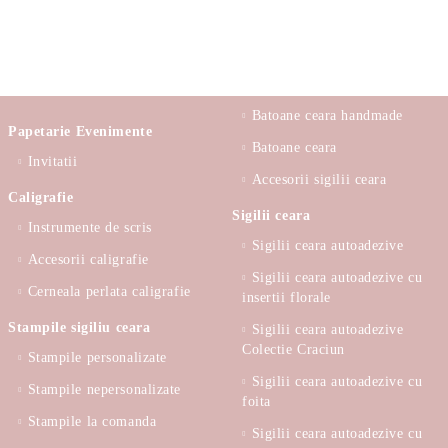
Batoane ceara handmade
Papetarie Evenimente
Batoane ceara
Invitatii
Accesorii sigilii ceara
Caligrafie
Sigilii ceara
Instrumente de scris
Sigilii ceara autoadezive
Accesorii caligrafie
Sigilii ceara autoadezive cu
Cerneala perlata caligrafie
insertii florale
Stampile sigiliu ceara
Sigilii ceara autoadezive
Colectie Craciun
Stampile personalizate
Sigilii ceara autoadezive cu
Stampile nepersonalizate
foita
Stampile la comanda
Sigilii ceara autoadezive cu