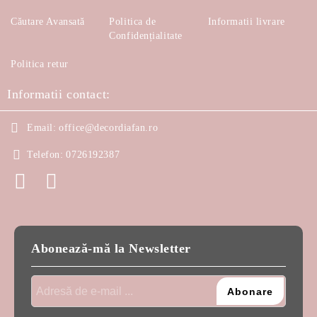
Căutare Avansată
Politica de
Informatii livrare
Confidențialitate
Politica retur
Informatii contact:
Email:
office@decordiafan.ro
Telefon:
0726192387
Abonează-mă la Newsletter