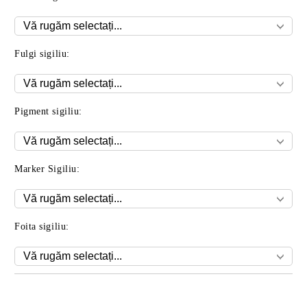
Fulgi sigiliu:
Pigment sigiliu:
Marker Sigiliu:
Foita sigiliu:
Îmi doresc