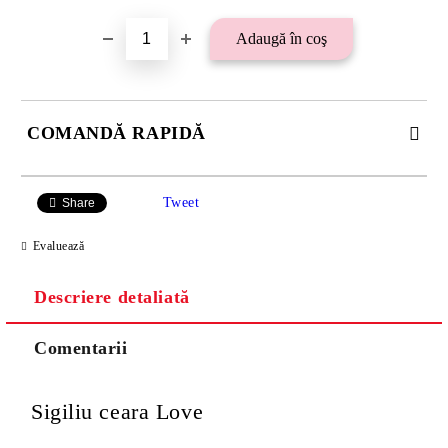
COMANDĂ RAPIDĂ
SE VOR ADAUGA 21 LEI TAXA TRANSPORT PLUS RAMBURS
SAU 15 LEI TAXA TRANSPORT PENTRU PLATA CU
Tweet
Share
TRANSFER BANCAR.
Evaluează
Descriere detaliată
Comentarii
Sigiliu ceara Love
Va multumim! Veti fi contactat pentru stabilirea eventualelor detalii
suplimentare necesare procesarii comenzii dumneavoastra.