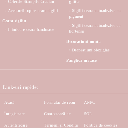
Colectie Stampile Craciun
glitter
Accesorii topire ceara sigilii
Sigilii ceara autoadezive cu
pigment
Ceara sigiliu
Sigilii ceara autoadezive cu
Inimioare ceara handmade
hortensii
Decoratiuni nunta
Decoratiuni plexiglas
Panglica matase
Link-uri rapide:
Acasă
Formular de retur
ANPC
Înregistrare
Contactează-ne
SOL
Autentificare
Termeni și Condiții
Politica de cookies