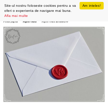
Site-ul nostru foloseste cookies pentru a va
Am inteles!
oferi o experienta de navigare mai buna.
Afla mai multe
Prima pagină
Sigilii ceara
Sigilii ceara autoadezive