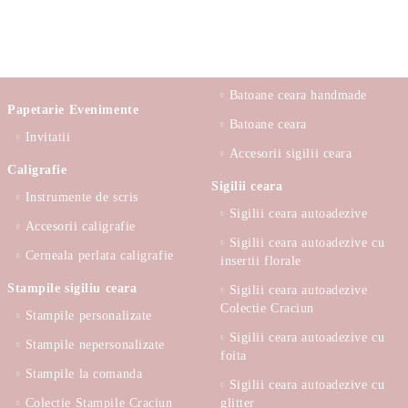
Batoane ceara handmade
Papetarie Evenimente
Batoane ceara
Invitatii
Accesorii sigilii ceara
Caligrafie
Sigilii ceara
Instrumente de scris
Sigilii ceara autoadezive
Accesorii caligrafie
Sigilii ceara autoadezive cu
Cerneala perlata caligrafie
insertii florale
Stampile sigiliu ceara
Sigilii ceara autoadezive
Colectie Craciun
Stampile personalizate
Sigilii ceara autoadezive cu
Stampile nepersonalizate
foita
Stampile la comanda
Sigilii ceara autoadezive cu
Colectie Stampile Craciun
glitter