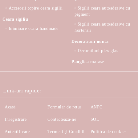
Accesorii topire ceara sigilii
Sigilii ceara autoadezive cu
pigment
Ceara sigiliu
Sigilii ceara autoadezive cu
Inimioare ceara handmade
hortensii
Decoratiuni nunta
Decoratiuni plexiglas
Panglica matase
Link-uri rapide:
Acasă
Formular de retur
ANPC
Înregistrare
Contactează-ne
SOL
Autentificare
Termeni și Condiții
Politica de cookies