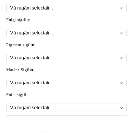
Fulgi sigiliu:
Pigment sigiliu:
Marker Sigiliu:
Foita sigiliu:
Îmi doresc