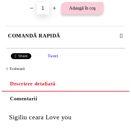
COMANDĂ RAPIDĂ
SE VOR ADAUGA 21 LEI TAXA TRANSPORT PLUS RAMBURS
SAU 15 LEI TAXA TRANSPORT PENTRU PLATA CU
Tweet
Share
TRANSFER BANCAR.
Evaluează
Descriere detaliată
Comentarii
Sigiliu ceara Love you
Va multumim! Veti fi contactat pentru stabilirea eventualelor detalii
suplimentare necesare procesarii comenzii dumneavoastra.