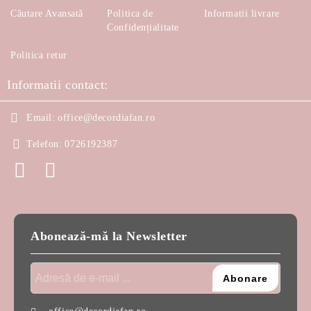
Căutare Avansată
Politica de
Informatii livrare
Confidențialitate
Politica retur
Informatii contact:
Email:
office@decordiafan.ro
Telefon:
0726192387
Abonează-mă la Newsletter