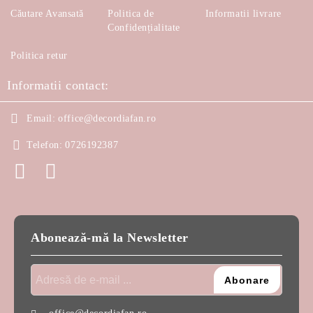
Căutare Avansată
Politica de
Informatii livrare
Confidențialitate
Politica retur
Informatii contact:
Email:
office@decordiafan.ro
Telefon:
0726192387
Abonează-mă la Newsletter