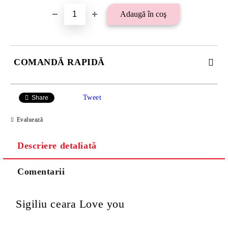
COMANDĂ RAPIDĂ
SE VOR ADAUGA 21 LEI TAXA TRANSPORT PLUS RAMBURS
SAU 15 LEI TAXA TRANSPORT PENTRU PLATA CU
Tweet
Share
TRANSFER BANCAR.
Evaluează
Descriere detaliată
Comentarii
Sigiliu ceara Love you
Va multumim! Veti fi contactat pentru stabilirea eventualelor detalii
suplimentare necesare procesarii comenzii dumneavoastra.