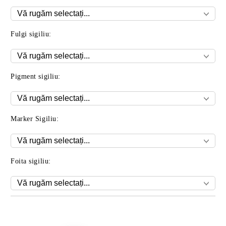
Fulgi sigiliu:
Pigment sigiliu:
Marker Sigiliu:
Foita sigiliu:
Îmi doresc