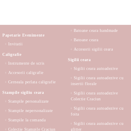
Batoane ceara handmade
Papetarie Evenimente
Batoane ceara
Invitatii
Accesorii sigilii ceara
Caligrafie
Sigilii ceara
Instrumente de scris
Sigilii ceara autoadezive
Accesorii caligrafie
Sigilii ceara autoadezive cu
Cerneala perlata caligrafie
insertii florale
Stampile sigiliu ceara
Sigilii ceara autoadezive
Colectie Craciun
Stampile personalizate
Sigilii ceara autoadezive cu
Stampile nepersonalizate
foita
Stampile la comanda
Sigilii ceara autoadezive cu
Colectie Stampile Craciun
glitter