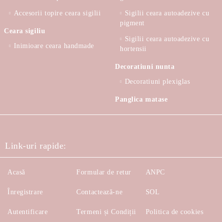
Accesorii topire ceara sigilii
Sigilii ceara autoadezive cu
pigment
Ceara sigiliu
Sigilii ceara autoadezive cu
Inimioare ceara handmade
hortensii
Decoratiuni nunta
Decoratiuni plexiglas
Panglica matase
Link-uri rapide:
Acasă
Formular de retur
ANPC
Înregistrare
Contactează-ne
SOL
Autentificare
Termeni și Condiții
Politica de cookies