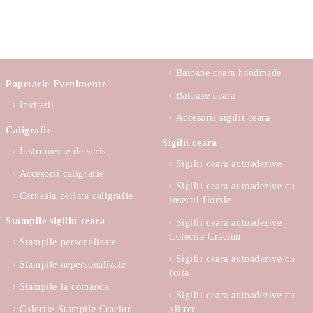
Batoane ceara handmade
Papetarie Evenimente
Batoane ceara
Invitatii
Accesorii sigilii ceara
Caligrafie
Sigilii ceara
Instrumente de scris
Sigilii ceara autoadezive
Accesorii caligrafie
Sigilii ceara autoadezive cu
Cerneala perlata caligrafie
insertii florale
Stampile sigiliu ceara
Sigilii ceara autoadezive
Colectie Craciun
Stampile personalizate
Sigilii ceara autoadezive cu
Stampile nepersonalizate
foita
Stampile la comanda
Sigilii ceara autoadezive cu
Colectie Stampile Craciun
glitter