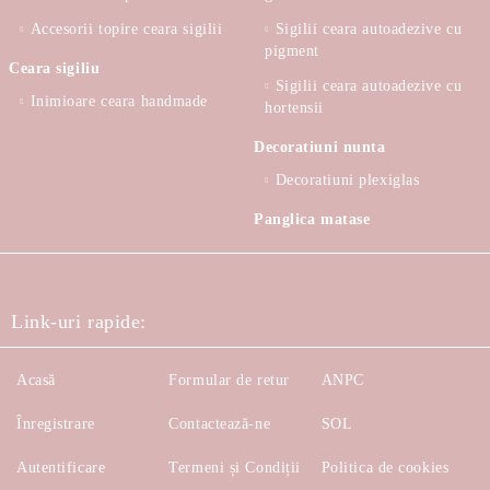
Accesorii topire ceara sigilii
Sigilii ceara autoadezive cu
pigment
Ceara sigiliu
Sigilii ceara autoadezive cu
Inimioare ceara handmade
hortensii
Decoratiuni nunta
Decoratiuni plexiglas
Panglica matase
Link-uri rapide:
Acasă
Formular de retur
ANPC
Înregistrare
Contactează-ne
SOL
Autentificare
Termeni și Condiții
Politica de cookies