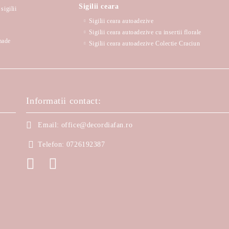
Sigilii ceara
sigilii
Sigilii ceara autoadezive
Sigilii ceara autoadezive cu insertii florale
made
Sigilii ceara autoadezive Colectie Craciun
Informatii contact:
Email:
office@decordiafan.ro
Telefon:
0726192387