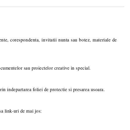
ru stabilirea eventualelor detalii
comenzii dumneavoastra.
ente, corespondenta, invitatii nunta sau botez, materiale de
documentelor sau proiectelor creative in special.
rin indepartarea foliei de protectie si presarea usoara.
sa link-uri de mai jos: