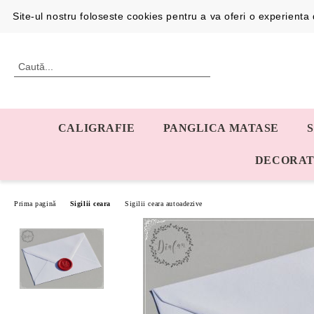
Profil
0726192387
Site-ul nostru foloseste cookies pentru a va oferi o experient
CALIGRAFIE
PANGLICA MATASE
DECORAT
Prima pagină
Sigilii ceara
Sigilii ceara autoadezive