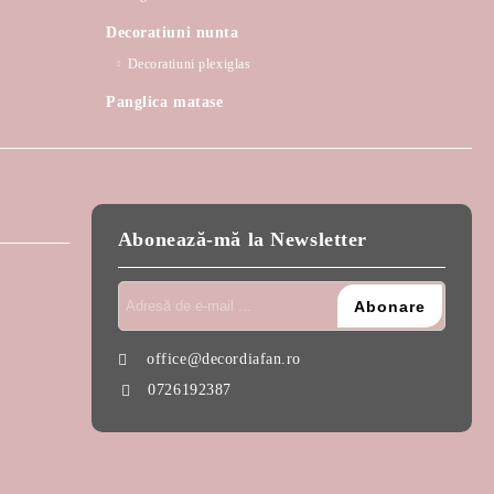
Decoratiuni nunta
Decoratiuni plexiglas
Panglica matase
Abonează-mă la Newsletter
office@decordiafan.ro
0726192387