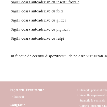
Sigilii ceara autoadezive cu insertii florale
Sigilii ceara autoadezive cu foita
Sigilii ceara autoadezive cu glitter
Sigilii ceara autoadezive cu pigment
Sigilii ceara autoadezive cu fulgi
In functie de ecranul dispozitivului de pe care vizualizati a
Papetarie Evenimente
Stampile personalizat
Stampile nepersonaliz
Invitatii
Stampile la comanda
Caligrafie
Colectie Stampile Cra