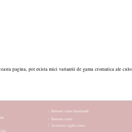
ceasta pagina, pot exista mici variantii de gama cromatica ale culori
e
Batoane ceara handmade
ate
Batoane ceara
Accesorii sigilii ceara
ciun