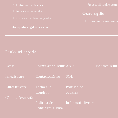
Accesorii topire ceara 
Instrumente de scris
Accesorii caligrafie
Ceara sigiliu
Cerneala perlata caligrafie
Inimioare ceara hand
Stampile sigiliu ceara
Link-uri rapide:
Acasă
Formular de retur
ANPC
Politica retur
Înregistrare
Contactează-ne
SOL
Autentificare
Termeni și
Politica de
Condiții
cookies
Căutare Avansată
Politica de
Informatii livrare
Confidențialitate