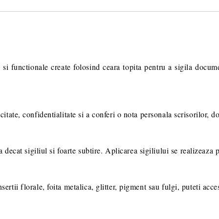
Va multumim! Veti fi contactat pent
suplimentare necesare procesarii 
 si functionale create folosind ceara topita pentru a sigila docum
icitate, confidentialitate si a conferi o nota personala scrisorilor, 
cat sigiliul si foarte subtire. Aplicarea sigiliului se realizeaza p
sertii florale, foita metalica, glitter, pigment sau fulgi, puteti acce