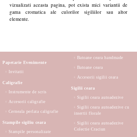
vizualizati aceasta pagina, pot exista mici variantii de
gama cromatica ale culorilor sigiliilor sau altor
elemente.
Batoane ceara handmade
Papetarie Evenimente
Batoane ceara
Invitatii
Accesorii sigilii ceara
Caligrafie
Sigilii ceara
Instrumente de scris
Sigilii ceara autoadezive
Accesorii caligrafie
Sigilii ceara autoadezive cu
Cerneala perlata caligrafie
insertii florale
Stampile sigiliu ceara
Sigilii ceara autoadezive
Colectie Craciun
Stampile personalizate