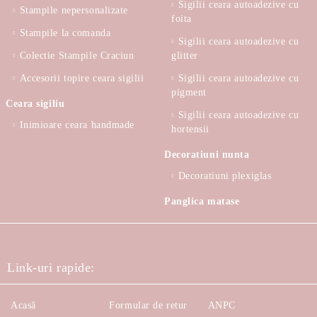
Sigilii ceara autoadezive cu
Stampile nepersonalizate
foita
Stampile la comanda
Sigilii ceara autoadezive cu
Colectie Stampile Craciun
glitter
Accesorii topire ceara sigilii
Sigilii ceara autoadezive cu
pigment
Ceara sigiliu
Sigilii ceara autoadezive cu
Inimioare ceara handmade
hortensii
Decoratiuni nunta
Decoratiuni plexiglas
Panglica matase
Link-uri rapide:
Acasă
Formular de retur
ANPC