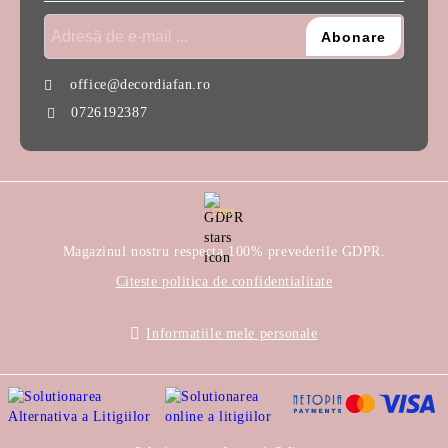
office@decordiafan.ro
0726192387
GDPR
Magazinul nostru respecta 100% prevederile GDPR.
Citeste politica de confidentialitate
Informatiile mele personale