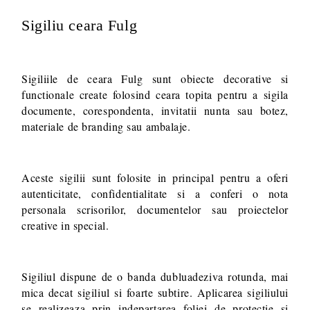
Sigiliu ceara Fulg
Va multumim! Veti fi contactat pentru stabilirea eventualelor detalii
suplimentare necesare procesarii comenzii dumneavoastra.
Sigiliile de ceara Fulg sunt obiecte decorative si
functionale create folosind ceara topita pentru a sigila
documente, corespondenta, invitatii nunta sau botez,
materiale de branding sau ambalaje.
Aceste sigilii sunt folosite in principal pentru a oferi
autenticitate, confidentialitate si a conferi o nota
personala scrisorilor, documentelor sau proiectelor
creative in special.
Sigiliul dispune de o banda dubluadeziva rotunda, mai
mica decat sigiliul si foarte subtire. Aplicarea sigiliului
se realizeaza prin indepartarea foliei de protectie si