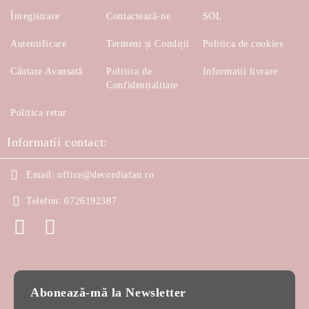
Înregistrare
Contactează-ne
SOL
Autentificare
Termeni și Condiții
Politica de cookies
Căutare Avansată
Politica de
Informatii livrare
Confidențialitate
Politica retur
Informatii contact:
Email:
office@decordiafan.ro
Telefon:
0726192387
Abonează-mă la Newsletter