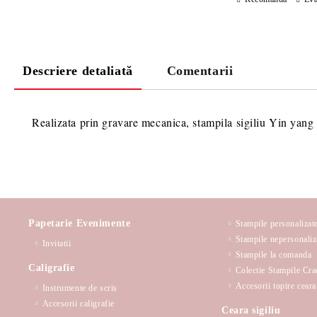
Descriere detaliată
Comentarii
Realizata prin gravare mecanica, stampila sigiliu Yin yang 
Papetarie Evenimente
Stampile personalizat
Stampile nepersonaliz
Invitatii
Stampile la comanda
Caligrafie
Colectie Stampile Cra
Accesorii topire ceara 
Instrumente de scris
Accesorii caligrafie
Ceara sigiliu