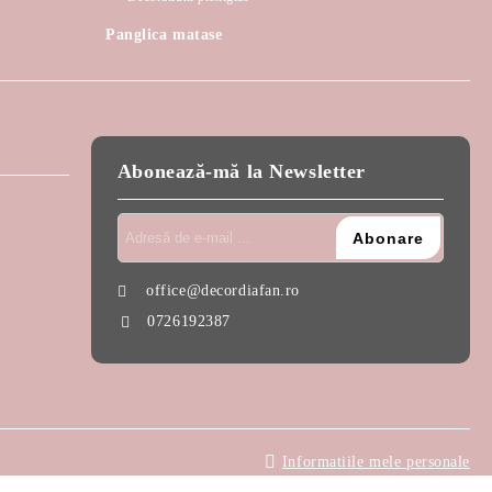
Panglica matase
Abonează-mă la Newsletter
office@decordiafan.ro
0726192387
Informatiile mele personale