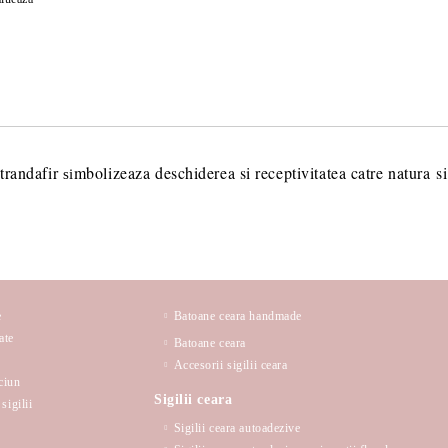
SE VOR ADAUGA 21 LEI TAXA
PENTRU PLATA CU TRANSFER
Va multumim! Veti fi contactat pent
suplimentare necesare procesarii 
trandafir
mbolizeaza deschiderea si receptivitatea catre natura si 
si
e
Batoane ceara handmade
ate
Batoane ceara
Accesorii sigilii ceara
ciun
Sigilii ceara
sigilii
Sigilii ceara autoadezive