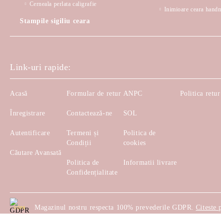
Cerneala perlata caligrafie
Inimioare ceara hand
Stampile sigiliu ceara
Link-uri rapide:
Acasă
Formular de retur
ANPC
Politica retur
Înregistrare
Contactează-ne
SOL
Autentificare
Termeni și
Politica de
Condiții
cookies
Căutare Avansată
Politica de
Informatii livrare
Confidențialitate
Magazinul nostru respecta 100% prevederile GDPR.
Citeste 
GDPR