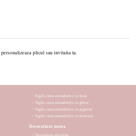
 TRANSPORT PLUS RAMBURS SAU 15 LEI TAXA TRANSPORT
 BANCAR.
ru stabilirea eventualelor detalii
comenzii dumneavoastra.
personalizeaza plicul sau invitatia ta.
Sigilii ceara autoadezive cu foita
Sigilii ceara autoadezive cu glitter
Sigilii ceara autoadezive cu pigment
Sigilii ceara autoadezive cu hortensii
Decoratiuni nunta
Decoratiuni plexiglas