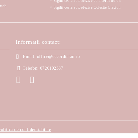
Sigilii ceara autoadezive cu insertii florale
made
Sigilii ceara autoadezive Colectie Craciun
Informatii contact:
Email:
office@decordiafan.ro
Telefon:
0726192387
politica de confidentialitate