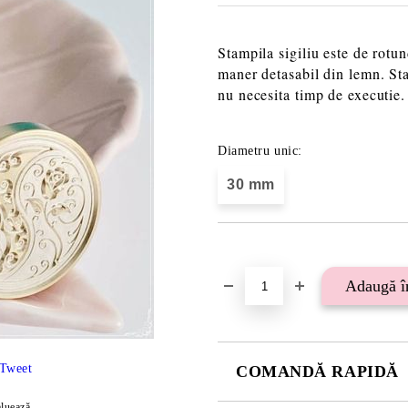
Stampila sigiliu este de rotu
maner detasabil din lemn. Sta
nu necesita timp de executie.
Diametru unic:
30 mm
Îmi doresc
Tweet
COMANDĂ RAPIDĂ
luează