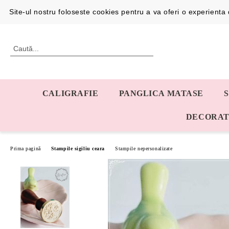
Profil
0726192387
Site-ul nostru foloseste cookies pentru a va oferi o experient
CALIGRAFIE
PANGLICA MATASE
DECORAT
Prima pagină
Stampile sigiliu ceara
Stampile nepersonalizate