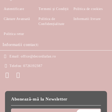
Autentificare
Termeni și Condiții
Politica de cookies
Căutare Avansată
Politica de
Informatii livrare
Confidențialitate
Politica retur
Informatii contact:
Email:
office@decordiafan.ro
Telefon:
0726192387
Abonează-mă la Newsletter