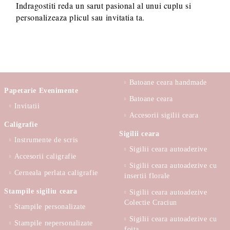
Indragostiti reda un sarut pasional al unui cuplu si
personalizeaza plicul sau invitatia ta.
Batoane ceara handmade
Papetarie Evenimente
Batoane ceara
Invitatii
Accesorii sigilii ceara
Caligrafie
Sigilii ceara
Instrumente de scris
Sigilii ceara autoadezive
Accesorii caligrafie
Sigilii ceara autoadezive cu
Cerneala perlata caligrafie
insertii florale
Stampile sigiliu ceara
Sigilii ceara autoadezive
Colectie Craciun
Stampile personalizate
Sigilii ceara autoadezive cu
Stampile nepersonalizate
foita