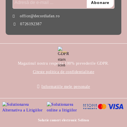
office@decordiafan.ro
0726192387
GDPR
Magazinul nostru respecta 100% prevederile GDPR.
Citeste politica de confidentialitate
Informatiile mele personale
Solutie comert electronic Seliton