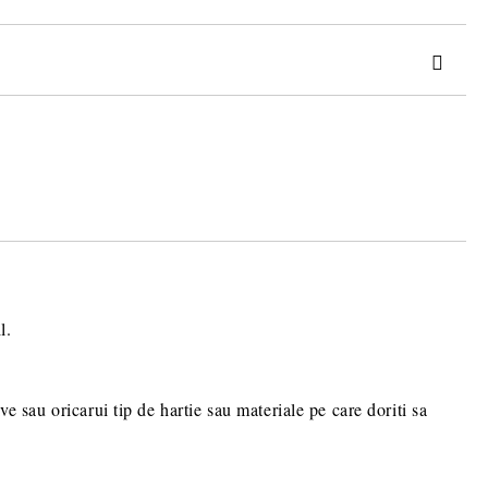
 TRANSPORT PLUS RAMBURS SAU 15 LEI TAXA TRANSPORT
 BANCAR.
ru stabilirea eventualelor detalii
comenzii dumneavoastra.
l.
e sau oricarui tip de hartie sau materiale pe care doriti sa