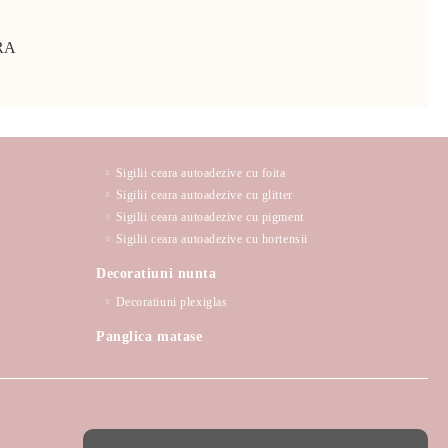
RA
Sigilii ceara autoadezive cu foita
Sigilii ceara autoadezive cu glitter
Sigilii ceara autoadezive cu pigment
Sigilii ceara autoadezive cu hortensii
Decoratiuni nunta
Decoratiuni plexiglas
Panglica matase