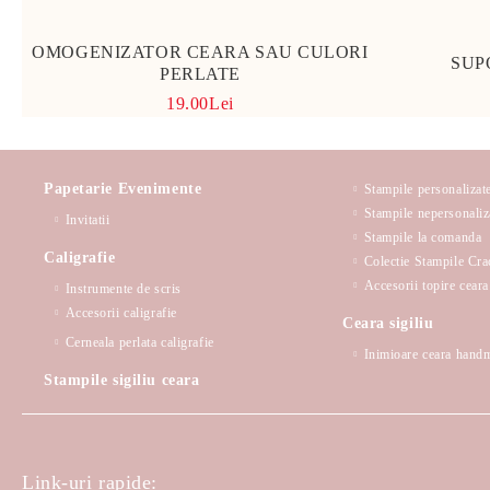
OMOGENIZATOR CEARA SAU CULORI
SUP
PERLATE
19.00Lei
Papetarie Evenimente
Stampile personalizat
Stampile nepersonaliz
Invitatii
Stampile la comanda
Caligrafie
Colectie Stampile Cra
Accesorii topire ceara 
Instrumente de scris
Accesorii caligrafie
Ceara sigiliu
Cerneala perlata caligrafie
Inimioare ceara hand
Stampile sigiliu ceara
Link-uri rapide: