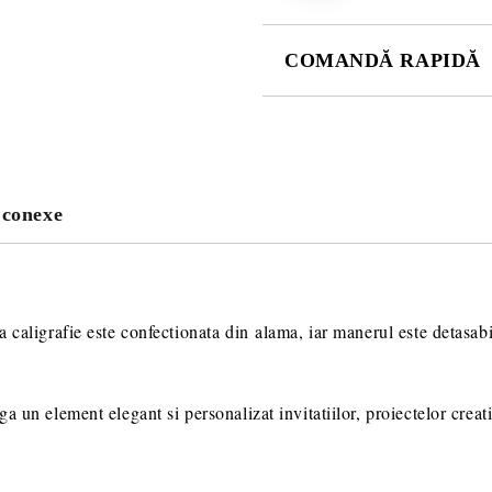
COMANDĂ RAPIDĂ
SE VOR ADAUGA 21 LEI TAXA
PENTRU PLATA CU TRANSFER
 conexe
Va multumim! Veti fi contactat pent
suplimentare necesare procesarii 
 caligrafie este confectionata din alama, iar manerul este detasabi
 un element elegant si personalizat invitatiilor, proiectelor creativ