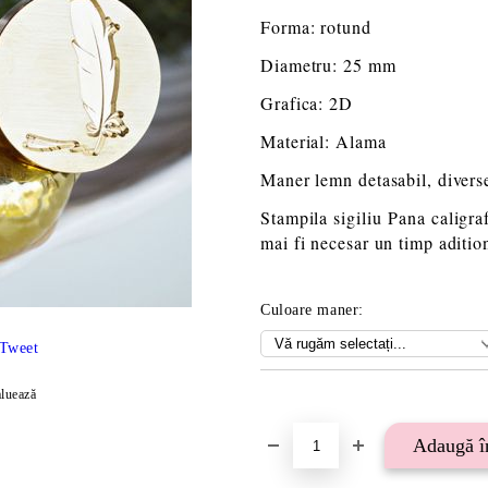
Forma: rotund
Diametru: 25 mm
Grafica: 2D
Material: Alama
Maner lemn detasabil, diverse
Stampila sigiliu
Pana caligraf
mai fi necesar un timp aditio
Culoare maner:
Tweet
luează
Îmi doresc