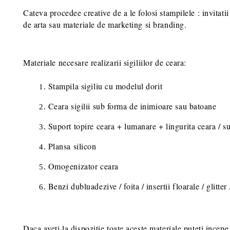
Cateva procedee creative de a le folosi stampilele : invitati
de arta sau materiale de marketing si branding.
Materiale necesare realizarii sigiliilor de ceara:
Stampila sigiliu cu modelul dorit
Ceara sigilii sub forma de inimioare sau batoane
Suport topire ceara + lumanare + lingurita ceara / su
Plansa silicon
Omogenizator ceara
Benzi dubluadezive / foita / insertii floarale / glitte
Daca aveti la dispozitie toate aceste materiale puteti incepe 