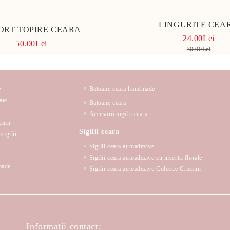
LINGURITE CEA
ORT TOPIRE CEARA
24.00Lei
50.00Lei
30.00Lei
e
Batoane ceara handmade
ate
Batoane ceara
Accesorii sigilii ceara
ciun
Sigilii ceara
sigilii
Sigilii ceara autoadezive
Sigilii ceara autoadezive cu insertii florale
made
Sigilii ceara autoadezive Colectie Craciun
Informatii contact: