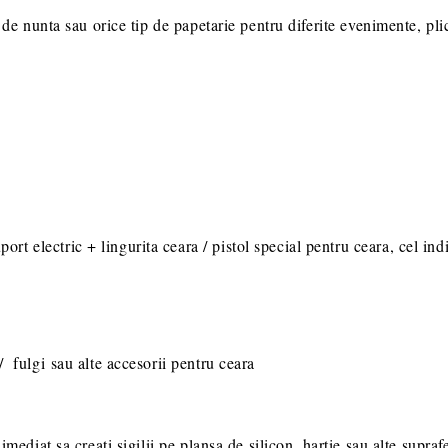
i de nunta sau orice tip de papetarie pentru diferite evenimente, pli
port electric + lingurita ceara / pistol special pentru ceara, cel i
r / fulgi sau alte accesorii pentru ceara
imediat sa creati sigilii pe plansa de silicon, hartie sau alte suprafe