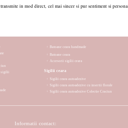
ransmite in mod direct, cel mai sincer si pur sentiment si personali
e
Batoane ceara handmade
ate
Batoane ceara
Accesorii sigilii ceara
ciun
Sigilii ceara
sigilii
Sigilii ceara autoadezive
Sigilii ceara autoadezive cu insertii florale
made
Sigilii ceara autoadezive Colectie Craciun
Informatii contact: