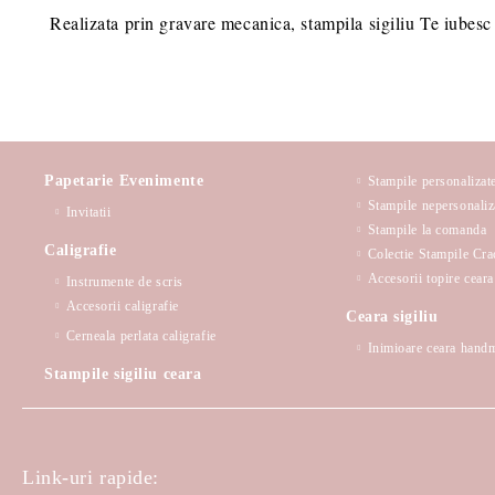
Realizata prin gravare mecanica, stampila sigiliu Te iubesc t
Papetarie Evenimente
Stampile personalizat
Stampile nepersonaliz
Invitatii
Stampile la comanda
Caligrafie
Colectie Stampile Cra
Accesorii topire ceara 
Instrumente de scris
Accesorii caligrafie
Ceara sigiliu
Cerneala perlata caligrafie
Inimioare ceara hand
Stampile sigiliu ceara
Link-uri rapide: