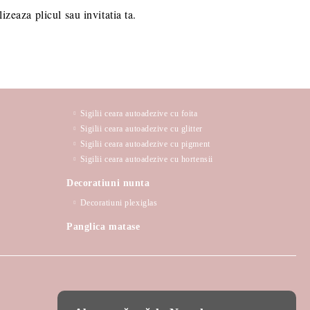
zeaza plicul sau invitatia ta.
Sigilii ceara autoadezive cu foita
Sigilii ceara autoadezive cu glitter
Sigilii ceara autoadezive cu pigment
Sigilii ceara autoadezive cu hortensii
Decoratiuni nunta
Decoratiuni plexiglas
Panglica matase