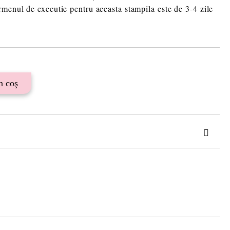
menul de executie pentru aceasta stampila este de 3-4 zile
 TRANSPORT PLUS RAMBURS SAU 15 LEI TAXA TRANSPORT
 BANCAR.
ru stabilirea eventualelor detalii
comenzii dumneavoastra.