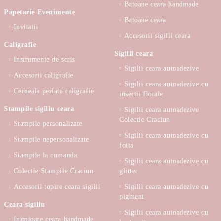
Batoane ceara handmade
Papetarie Evenimente
Batoane ceara
Invitatii
Accesorii sigilii ceara
Caligrafie
Sigilii ceara
Instrumente de scris
Sigilii ceara autoadezive
Accesorii caligrafie
Sigilii ceara autoadezive cu
Cerneala perlata caligrafie
insertii florale
Stampile sigiliu ceara
Sigilii ceara autoadezive
Colectie Craciun
Stampile personalizate
Sigilii ceara autoadezive cu
Stampile nepersonalizate
foita
Stampile la comanda
Sigilii ceara autoadezive cu
Colectie Stampile Craciun
glitter
Accesorii topire ceara sigilii
Sigilii ceara autoadezive cu
pigment
Ceara sigiliu
Sigilii ceara autoadezive cu
Inimioare ceara handmade