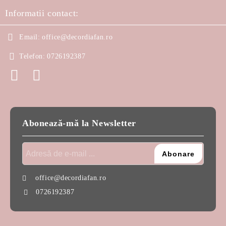
Informatii contact:
Email:
office@decordiafan.ro
Telefon:
0726192387
Abonează-mă la Newsletter
office@decordiafan.ro
0726192387