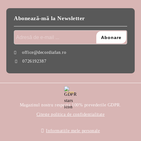
Abonează-mă la Newsletter
office@decordiafan.ro
0726192387
GDPR
Magazinul nostru respecta 100% prevederile GDPR.
Citeste politica de confidentialitate
Informatiile mele personale