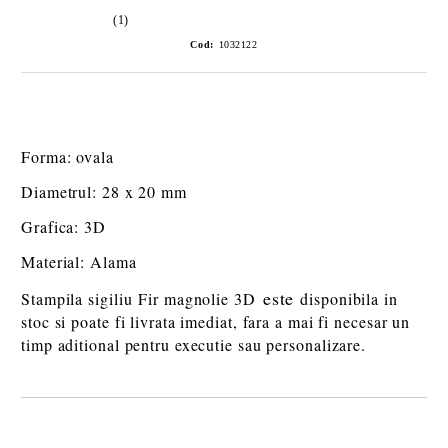
(1)
Cod:
1032122
Forma: ovala
Diametrul: 28 x 20 mm
Grafica: 3D
Material: Alama
este
Stampila sigiliu Fir magnolie 3D
disponibila in
stoc si poate fi livrata imediat, fara a mai fi necesar un
timp aditional pentru executie sau personalizare.
Îmi doresc