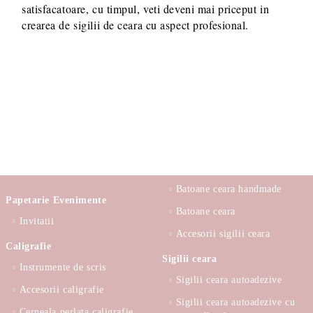
satisfacatoare, cu timpul, veti deveni mai priceput in
crearea de sigilii de ceara cu aspect profesional.
Batoane ceara handmade
Papetarie Evenimente
Batoane ceara
Invitatii
Accesorii sigilii ceara
Caligrafie
Sigilii ceara
Instrumente de scris
Sigilii ceara autoadezive
Accesorii caligrafie
Sigilii ceara autoadezive cu
Cerneala perlata caligrafie