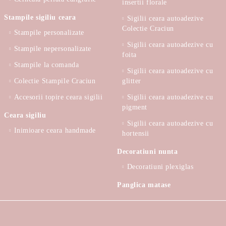
insertii florale
Stampile sigiliu ceara
Sigilii ceara autoadezive
Colectie Craciun
Stampile personalizate
Sigilii ceara autoadezive cu
Stampile nepersonalizate
foita
Stampile la comanda
Sigilii ceara autoadezive cu
Colectie Stampile Craciun
glitter
Accesorii topire ceara sigilii
Sigilii ceara autoadezive cu
pigment
Ceara sigiliu
Sigilii ceara autoadezive cu
Inimioare ceara handmade
hortensii
Decoratiuni nunta
Decoratiuni plexiglas
Panglica matase