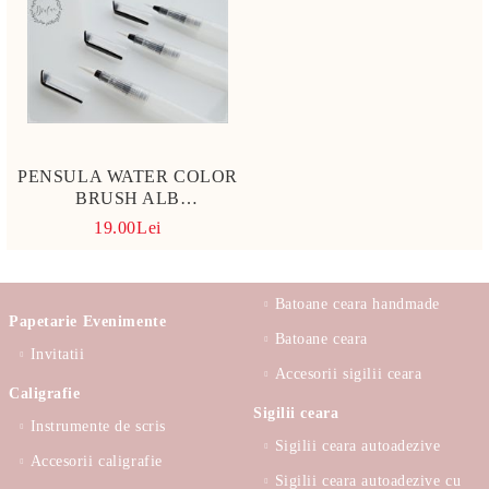
PENSULA WATER COLOR
BRUSH ALB
TRANSPARENTA
19.00Lei
Batoane ceara handmade
Papetarie Evenimente
Batoane ceara
Invitatii
Accesorii sigilii ceara
Caligrafie
Sigilii ceara
Instrumente de scris
Sigilii ceara autoadezive
Accesorii caligrafie
Sigilii ceara autoadezive cu