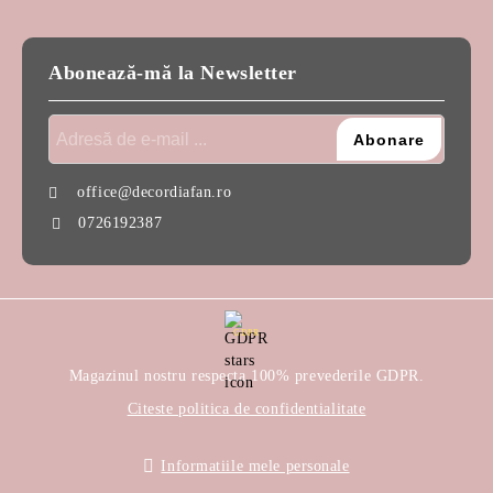
Abonează-mă la Newsletter
office@decordiafan.ro
0726192387
GDPR
Magazinul nostru respecta 100% prevederile GDPR.
Citeste politica de confidentialitate
Informatiile mele personale