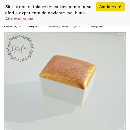
Site-ul nostru foloseste cookies pentru a va
Am inteles!
oferi o experienta de navigare mai buna.
Afla mai multe
Prima pagină
Caligrafie
Cerneala perlata caligrafie
Culori perlate