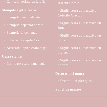
Cerneala perlata caligrafie
insertii florale
Stampile sigiliu ceara
Sigilii ceara autoadezive
Colectie Craciun
Stampile personalizate
Sigilii ceara autoadezive cu
Stampile nepersonalizate
foita
Stampile la comanda
Sigilii ceara autoadezive cu
Colectie Stampile Craciun
glitter
Accesorii topire ceara sigilii
Sigilii ceara autoadezive cu
pigment
Ceara sigiliu
Sigilii ceara autoadezive cu
Inimioare ceara handmade
hortensii
Decoratiuni nunta
Decoratiuni plexiglas
Panglica matase