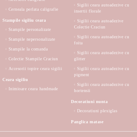
Sigilii ceara autoadezive cu
Cerneala perlata caligrafie
insertii florale
Stampile sigiliu ceara
Sigilii ceara autoadezive
Colectie Craciun
Stampile personalizate
Sigilii ceara autoadezive cu
Stampile nepersonalizate
foita
Stampile la comanda
Sigilii ceara autoadezive cu
Colectie Stampile Craciun
glitter
Accesorii topire ceara sigilii
Sigilii ceara autoadezive cu
pigment
Ceara sigiliu
Sigilii ceara autoadezive cu
Inimioare ceara handmade
hortensii
Decoratiuni nunta
Decoratiuni plexiglas
Panglica matase