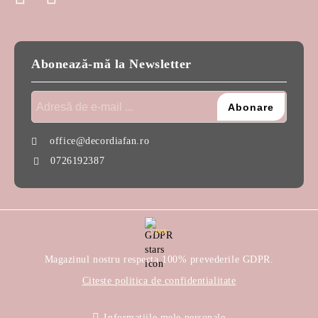
Abonează-mă la Newsletter
office@decordiafan.ro
0726192387
GDPR
Magazinul nostru respecta 100% prevederile GDPR.
Citeste politica de confidentialitate
Informatiile mele personale