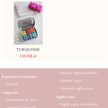
TURQUOISE
150.00Lei
Batoane ceara handmade
Papetarie Evenimente
Batoane ceara
Invitatii
Accesorii sigilii ceara
Caligrafie
Sigilii ceara
Instrumente de scris
Sigilii ceara autoadezive
Accesorii caligrafie