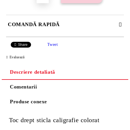
COMANDĂ RAPIDĂ
SE VOR ADAUGA 21 LEI TAXA TRANSPORT PLUS RAMBURS
SAU 15 LEI TAXA TRANSPORT PENTRU PLATA CU
Tweet
Share
TRANSFER BANCAR.
Evaluează
Descriere detaliată
Comentarii
Produse conexe
Va multumim! Veti fi contactat pentru stabilirea eventualelor detalii
suplimentare necesare procesarii comenzii dumneavoastra.
Toc drept sticla caligrafie colorat