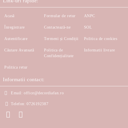
Link-uri rapide:
Acasă
Formular de retur
ANPC
Înregistrare
Contactează-ne
SOL
Autentificare
Termeni și Condiții
Politica de cookies
Căutare Avansată
Politica de
Informatii livrare
Confidențialitate
Politica retur
Informatii contact:
Email:
office@decordiafan.ro
Telefon:
0726192387