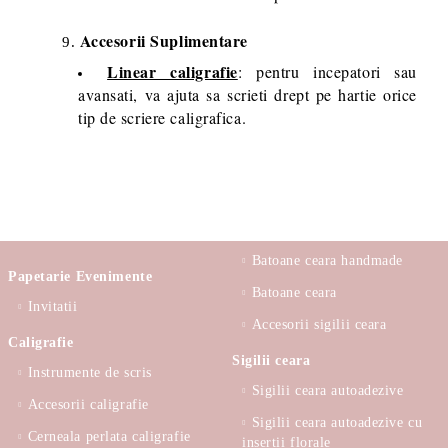
Accesorii Suplimentare
Linear caligrafie
: pentru incepatori sau
avansati, va ajuta sa scrieti drept pe hartie orice
tip de scriere caligrafica.
Batoane ceara handmade
Papetarie Evenimente
Batoane ceara
Invitatii
Accesorii sigilii ceara
Caligrafie
Sigilii ceara
Instrumente de scris
Sigilii ceara autoadezive
Accesorii caligrafie
Sigilii ceara autoadezive cu
Cerneala perlata caligrafie
insertii florale