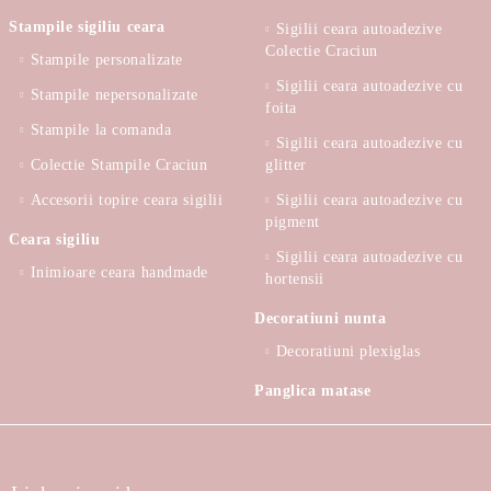
Stampile sigiliu ceara
Sigilii ceara autoadezive
Colectie Craciun
Stampile personalizate
Sigilii ceara autoadezive cu
Stampile nepersonalizate
foita
Stampile la comanda
Sigilii ceara autoadezive cu
Colectie Stampile Craciun
glitter
Accesorii topire ceara sigilii
Sigilii ceara autoadezive cu
pigment
Ceara sigiliu
Sigilii ceara autoadezive cu
Inimioare ceara handmade
hortensii
Decoratiuni nunta
Decoratiuni plexiglas
Panglica matase