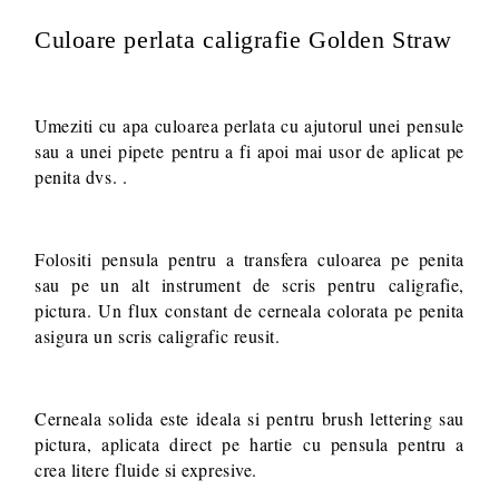
Culoare perlata caligrafie Golden Straw
Va multumim! Veti fi contactat pentru stabilirea eventualelor detalii
suplimentare necesare procesarii comenzii dumneavoastra.
Umeziti cu apa culoarea perlata cu ajutorul unei pensule
sau a unei pipete pentru a fi apoi mai usor de aplicat pe
penita dvs. .
Folositi pensula pentru a transfera culoarea pe penita
sau pe un alt instrument de scris pentru caligrafie,
pictura. Un flux constant de cerneala colorata pe penita
asigura un scris caligrafic reusit.
Cerneala solida este ideala si pentru brush lettering sau
pictura, aplicata direct pe hartie cu pensula pentru a
crea litere fluide si expresive.