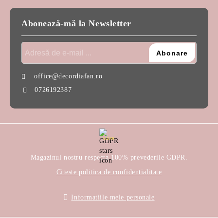
Abonează-mă la Newsletter
office@decordiafan.ro
0726192387
GDPR
Magazinul nostru respecta 100% prevederile GDPR.
Citeste politica de confidentialitate
Informatiile mele personale