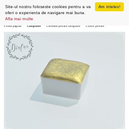
Site-ul nostru foloseste cookies pentru a va
Am inteles!
oferi o experienta de navigare mai buna.
Afla mai multe
Prima pagină
Caligrafie
Cerneala perlata caligrafie
Culori perlate